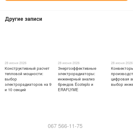
Другие записи
28 июня 2026
28 июня 2026
28 июня 2026
Конструктивный расчет
Энергоэффективные
Конвекторы
тепловой мощности:
электрорадиаторы:
производст
выбор
инженерный анализ
цифровая а
электрорадиаторов на 9
брендов Ecoteplo и
выбор инж
и 10 секций
ERAFLYME
067 566-11-75