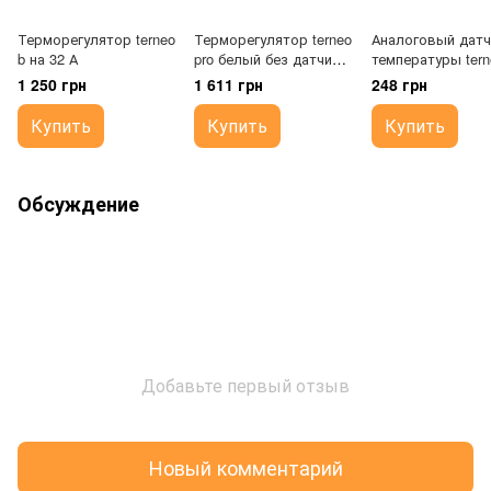
Терморегулятор terneo
Терморегулятор terneo
Аналоговый датч
b на 32 А
pro белый без датчика
температуры tern
температуры пола
R10-4
1 250 грн
1 611 грн
248 грн
Купить
Купить
Купить
Обсуждение
Добавьте первый отзыв
Новый комментарий