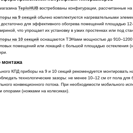
-магазина
TeploHUB
востребованы конфигурации, рассчитанные на
торы на 9 секций
обычно комплектуются нагревательными элемен
 достаточно для эффективного обогрева помещений площадью 12–
риной, что упрощает их установку в узких простенках или под ст
торы на 10 секций
оснащаются ТЭНами мощностью до 910–1200 В
гловых помещений или локаций с большой площадью остекления (н
ери.
о монтажа
ного КПД приборы на 9 и 10 секций рекомендуется монтировать 
блюдать технологические зазоры: не менее 10–12 см от пола для б
льного конвекционного потока. При необходимости мобильного ис
 опорами (ножками на колесиках).