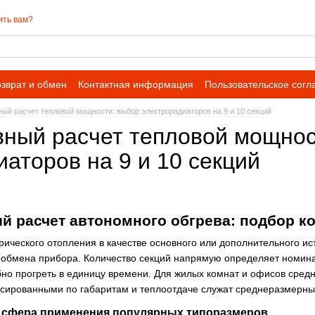
ить вам?
зврат и обмен
Контактная информация
Пользовательское сог
ный расчет тепловой мощности: выбор электрорадиаторов на 9 и 10 секций
вный расчет тепловой мощнос
аторов на 9 и 10 секций
й расчет автономного обгрева: подбор к
рического отопления в качестве основного или дополнительного и
обмена прибора. Количество секций напрямую определяет номин
но прогреть в единицу времени. Для жилых комнат и офисов средне
нсированными по габаритам и теплоотдаче служат среднеразмерн
и сфера применения популярных типоразмеров