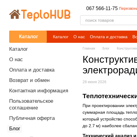
Перейти к основному контенту
067 566-11-75
Перезвон
Каталог
Каталог
О нас
Оплата и доставка
Во
Блог
Каталог
Главная
Блог
Конструктив
Конструкти
О нас
электроради
Оплата и доставка
Возврат и обмен
28 июня 2026
Контактная информация
Теплотехнически
Пользовательское
При проектировании элект
соглашение
суммарная площадь тепло
Публичная оферта
который устройство способ
до 2.7 м) наиболее сбала
Блог
Технический анализ 