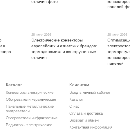
28 июня 2026
28 июня 2026
о
Электрические конвекторы
Оптимизац
вая
европейских и азиатских брендов:
электроото
женера
термодинамика и конструктивные
терморегул
отличия
конвекторо
панелей
Каталог
Клиентам
Конвекторы электрические
Вход в личный кабинет
Обогреватели керамические
Каталог
Панельные металлические
О нас
обогреватели
Оплата и доставка
Обогреватели инфракрасные
Возврат и обмен
Радиаторы электрические
Контактная информация