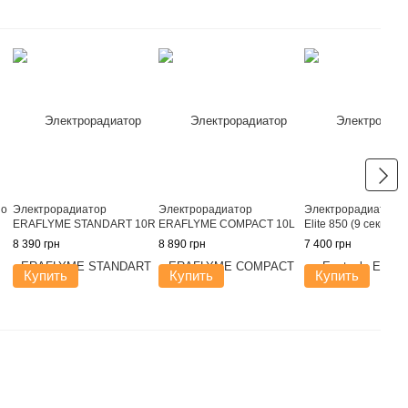
lo
Электрорадиатор
Электрорадиатор
Электрорадиатор E
ERAFLYME STANDART 10R
ERAFLYME COMPACT 10L
Elite 850 (9 секций)
8 390 грн
8 890 грн
7 400 грн
Купить
Купить
Купить