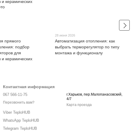
28 июня 2026
ия прямого
Автоматизация отопления: как
пления: подбор
выбрать терморегулятор по типу
яторов для
монтажа и функционалу
в и керамических
Контактная информация
067 566-11-75
г.Харьков, пер.Малопанасовский,
4/7
Перезвонить вам?
Карта проезда
Viber TeploHUB
WhatsApp TeploHUB
Telegram TeploHUB