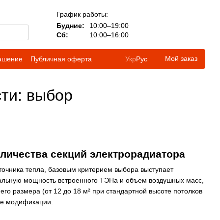
График работы:
Будние:
10:00–19:00
Сб:
10:00–16:00
Мой заказ
лашение
Публичная оферта
Укр
Рус
ти: выбор
оличества секций электрорадиатора
сточника тепла, базовым критерием выбора выступает
альную мощность встроенного ТЭНа и объем воздушных масс,
го размера (от 12 до 18 м² при стандартной высоте потолков
ые модификации.