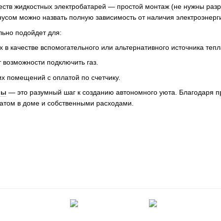
тв жидкостных электробатарей — простой монтаж (не нужны разре
усом можно назвать полную зависимость от наличия электроэнерги
льно подойдет для:
х в качестве вспомогательного или альтернативного источника тепл
т возможности подключить газ.
х помещений с оплатой по счетчику.
ры
— это разумный шаг к созданию автономного уюта. Благодаря п
атом в доме и собственными расходами.