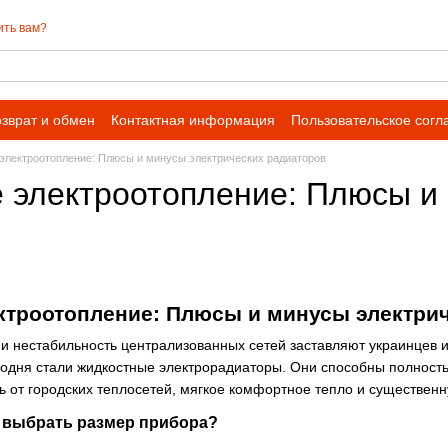
ить вам?
зврат и обмен
Контактная информация
Пользовательское сог
электроотопление: Плюсы и минусы электрических радиаторов
 электроотопление: Плюсы и 
ктроотопление: Плюсы и минусы электри
и нестабильность централизованных сетей заставляют украинцев и
дня стали жидкостные электрорадиаторы. Они способны полность
 от городских теплосетей, мягкое комфортное тепло и существенн
к выбрать размер прибора?