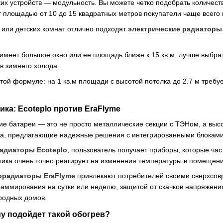
их устройств — модульность. Вы можете четко подобрать количест
 площадью от 10 до 15 квадратных метров покупатели чаще всего 
 или детских комнат отлично подходят
электрические радиаторы 
.
 имеет большое окно или ее площадь ближе к 15 кв.м, лучше выбра
в зимнего холода.
стой формуле: на 1 кв.м площади с высотой потолка до 2.7 м треб
ика: Ecoteplo против EraFlyme
е батареи — это не просто металлические секции с ТЭНом, а вы
да, предлагающие надежные решения с интегрированными блоками
радиаторы Ecoteplo
, пользователь получает приборы, которые час
ика очень точно реагирует на изменения температуры в помещении
орадиаторы EraFlyme
привлекают потребителей своими сверхсов
ммирования на сутки или неделю, защитой от скачков напряжения
ородных домов.
у подойдет такой обогрев?