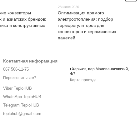
28 июня 2026
кие конвекторы
Оптимизация прямого
х и азиатских брендов:
электроотопления: подбор
ика и конструктивные
терморегуляторов для
конвекторов и керамических
панелей
Контактная информация
067 566-11-75
г.Харьков, пер.Малопанасовский,
4/7
Перезвонить вам?
Карта проезда
Viber TeploHUB
WhatsApp TeploHUB
Telegram TeploHUB
teplohub@gmail.com