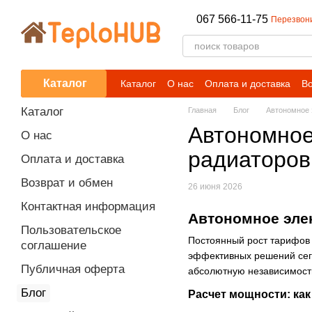
Перейти к основному контенту
067 566-11-75
Перезвон
Каталог
Каталог
О нас
Оплата и доставка
Во
Блог
Каталог
Главная
Блог
Автономное 
Автономное
О нас
радиаторов
Оплата и доставка
Возврат и обмен
26 июня 2026
Контактная информация
Автономное эле
Пользовательское
Постоянный рост тарифов 
соглашение
эффективных решений сего
Публичная оферта
абсолютную независимость
Блог
Расчет мощности: ка