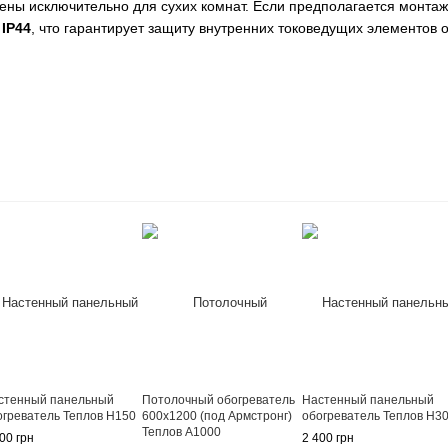
ны исключительно для сухих комнат. Если предполагается монта
у
IP44
, что гарантирует защиту внутренних токоведущих элементов о
стенный панельный
Потолочный обогреватель
Настенный панельный
огреватель Теплов Н150
600х1200 (под Армстронг)
обогреватель Теплов Н3
Теплов А1000
00 грн
2 400 грн