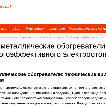
ить вам?
зврат и обмен
Контактная информация
Пользовательское сог
еталлические обогреватели: технические критерии выбора энергоэффективного элек
металлические обогреватели:
ргоэффективного электроото
ллические обогреватели: технические кр
ия
й системы электрического отопления зависит от точного соответс
адежное оборудование, инженеры и владельцы жилья все чаще ра
 техники обеспечивает комбинированный способ теплопередачи: 
ное излучение от лицевой поверхности кожуха. Корпус с высоки