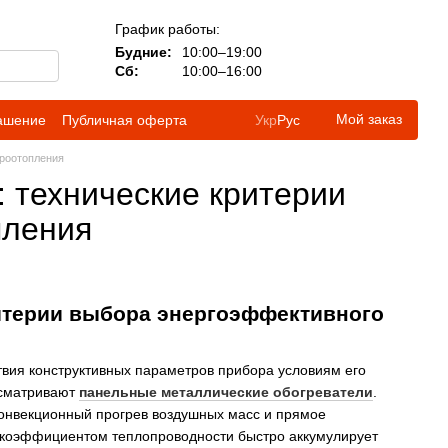
График работы:
Будние:
10:00–19:00
Сб:
10:00–16:00
Мой заказ
лашение
Публичная оферта
Укр
Рус
троотопления
 технические критерии
пления
итерии выбора энергоэффективного
твия конструктивных параметров прибора условиям его
ссматривают
панельные металлические обогреватели
.
конвекционный прогрев воздушных масс и прямое
м коэффициентом теплопроводности быстро аккумулирует