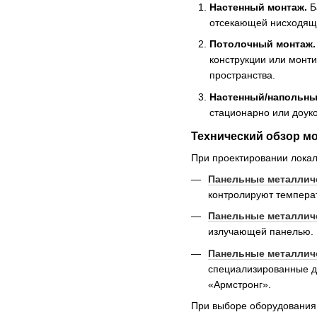
Настенный монтаж.
Б
отсекающей нисходящие
Потолочный монтаж.
конструкции или монт
пространства.
Настенный/напольны
стационарно или доук
Технический обзор м
При проектировании локал
Панельные металлич
контролируют температ
Панельные металличе
излучающей панелью. 
Панельные металлич
специализированные дл
«Армстронг».
При выборе оборудования 