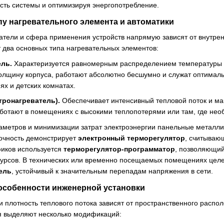
сть системы и оптимизируя энергопотребление.
пу нагревательного элемента и автоматики
атели и сфера применения устройств напрямую зависят от внутре
 два основных типа нагревательных элементов:
ль.
Характеризуется равномерным распределением температуры п
лщину корпуса, работают абсолютно бесшумно и служат оптимал
ях и детских комнатах.
тронагреватель).
Обеспечивает интенсивный тепловой поток и ма
отают в помещениях с высокими теплопотерями или там, где нео
аметров и минимизации затрат электроэнергии панельные металли
очность демонстрирует
электронный терморегулятор
, считываю
фиков используется
терморегулятор-программатор
, позволяющий
урсов. В технических или временно посещаемых помещениях целе
ель
, устойчивый к значительным перепадам напряжения в сети.
особенности инженерной установки
и плотность теплового потока зависят от пространственного распо
я выделяют несколько модификаций: