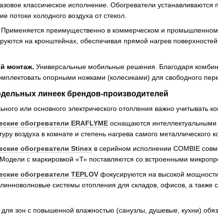
азовое классическое исполнение. Обогреватели устанавливаются 
 потоки холодного воздуха от стекол.
Применяется преимущественно в коммерческом и промышленном с
ируются на кронштейнах, обеспечивая прямой нагрев поверхностей
й монтаж.
Универсальные мобильные решения. Благодаря комбин
омплектовать опорными ножками (колесиками) для свободного пер
одельных линеек брендов-производителей
ьного или основного электрического отопления важно учитывать ко
еские обогреватели ERAFLYME
оснащаются интеллектуальными 
уру воздуха в комнате и степень нагрева самого металлического к
ские обогреватели Stinex
в серийном исполнении COMBIE совм
Модели с маркировкой «Т» поставляются со встроенными микроп
еские обогреватели TEPLOV
фокусируются на высокой мощности
инноволновые системы отопления для складов, офисов, а также с
для зон с повышенной влажностью (санузлы, душевые, кухни) обяз