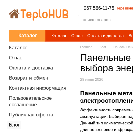
Перейти к основному контенту
067 566-11-75
Перезвон
Каталог
Каталог
О нас
Оплата и доставка
Во
Блог
Каталог
Главная
Блог
Панельные м
Панельные 
О нас
выбора эне
Оплата и доставка
Возврат и обмен
28 июня 2026
Контактная информация
Панельные мета
Пользовательское
электроотоплен
соглашение
Эффективность современно
Публичная оферта
эксплуатации. Выбирая н
Данный тип климатической
Блог
длинноволновое инфракрас