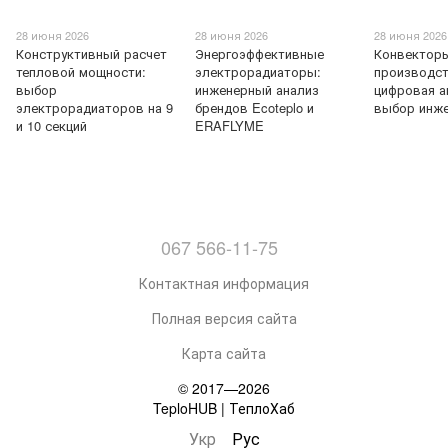
28 июня 2026
28 июня 2026
28 июня 2026
Конструктивный расчет
Энергоэффективные
Конвекторы
тепловой мощности:
электрорадиаторы:
производст
выбор
инженерный анализ
цифровая а
электрорадиаторов на 9
брендов Ecoteplo и
выбор инж
и 10 секций
ERAFLYME
067 566-11-75
Контактная информация
Полная версия сайта
Карта сайта
© 2017—2026
TeploHUB | ТеплоХаб
Укр
Рус