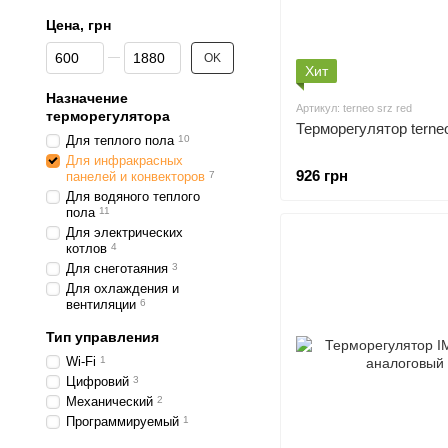
Цена, грн
От Цена, грн
До Цена, грн
OK
Хит
Назначение
Артикул: terneo srz red
терморегулятора
Терморегулятор terneo
Для теплого пола
10
Для инфракрасных
926 грн
панелей и конвекторов
7
Для водяного теплого
пола
11
Для электрических
котлов
4
Для снеготаяния
3
Для охлаждения и
вентиляции
6
Тип управления
Wi-Fi
1
Цифровий
3
Механический
2
Программируемый
1