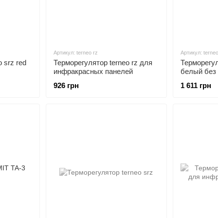
Артикул: terneo rz
Артикул: terneo
 srz red
Терморегулятор terneo rz для
Терморегул
инфракрасных панелей
белый без
температу
926 грн
1 611 грн