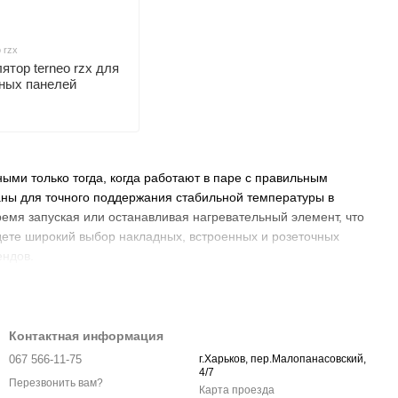
 rzx
ятор terneo rzx для
ных панелей
ми только тогда, когда работают в паре с правильным
ны для точного поддержания стабильной температуры в
емя запуская или останавливая нагревательный элемент, что
йдете широкий выбор накладных, встроенных и розеточных
ендов.
Контактная информация
067 566-11-75
г.Харьков, пер.Малопанасовский,
4/7
Перезвонить вам?
Карта проезда