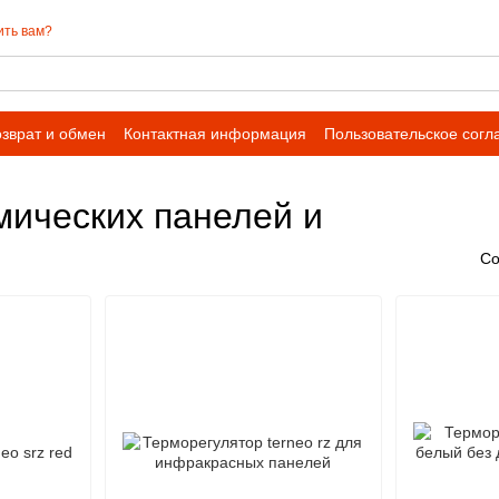
ить вам?
зврат и обмен
Контактная информация
Пользовательское сог
мических панелей и
Со