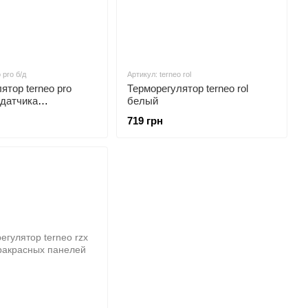
 pro б/д
Артикул: terneo rol
ятор terneo pro
Терморегулятор terneo rol
 датчика
белый
ры пола
719 грн