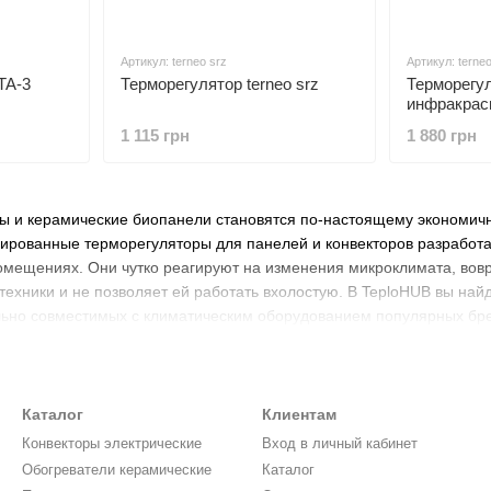
Артикул: terneo srz
Артикул: terneo
TA-3
Терморегулятор terneo srz
Терморегул
инфракрас
1 115 грн
1 880 грн
ы и керамические биопанели становятся по-настоящему экономичны
ированные терморегуляторы для панелей и конвекторов разработа
мещениях. Они чутко реагируют на изменения микроклимата, вовр
техники и не позволяет ей работать вхолостую. В TeploHUB вы на
льно совместимых с климатическим оборудованием популярных бр
Каталог
Клиентам
Конвекторы электрические
Вход в личный кабинет
Обогреватели керамические
Каталог