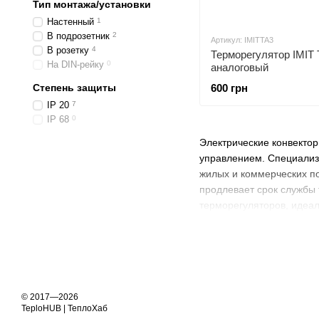
Тип монтажа/установки
Настенный
1
В подрозетник
2
Артикул: IMITTA3
В розетку
4
Терморегулятор IMIT 
На DIN-рейку
0
аналоговый
Степень защиты
600 грн
IP 20
7
IP 68
0
Электрические конвектор
управлением. Специализ
жилых и коммерческих по
продлевает срок службы 
терморегуляторов, идеа
© 2017—2026
TeploHUB | ТеплоХаб