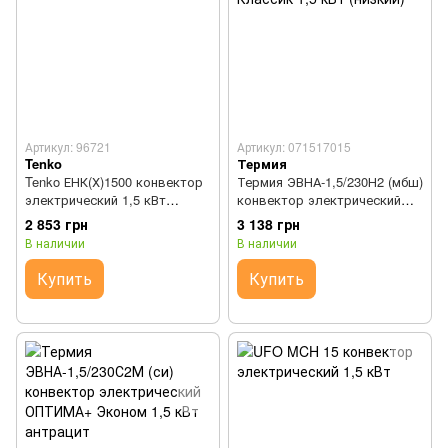
Артикул: 96721
Артикул: 071517015
Tenko
Термия
Tenko ЕНК(Х)1500 конвектор
Термия ЭВНА-1,5/230Н2 (мбш)
электрический 1,5 кВт
конвектор электрический
графит
ЕВРО Классик 1,5 кВт
2 853 грн
3 138 грн
(низкий)
В наличии
В наличии
Купить
Купить