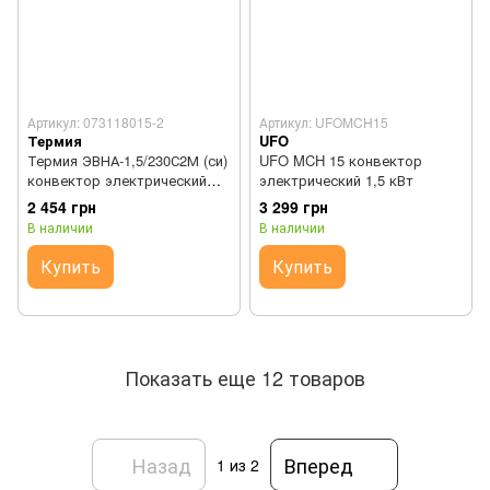
Артикул: 073118015-2
Артикул: UFOMCH15
Термия
UFO
Термия ЭВНА-1,5/230С2М (си)
UFO MCH 15 конвектор
конвектор электрический
электрический 1,5 кВт
ОПТИМА+ Эконом 1,5 кВт
2 454 грн
3 299 грн
антрацит
В наличии
В наличии
Купить
Купить
Показать еще 12 товаров
Назад
Вперед
1
из 2