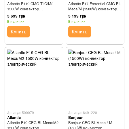
Atlantic F119 CMG TLC/M2
Atlantic F17 Essential CMG BL-
1500W конвектор
Meca/M (1500W) конвектор
электрический
электрический
3 699 грн
3 199 грн
В наличии
В наличии
Купить
Купить
Артикул: 500079
Артикул: 6491220
Atlantic
Bonjour
Atlantic F19 CEG BL-Meca/M2
Bonjour CEG BL-Meca / M
1500W конвектор
(1500W) конвектор