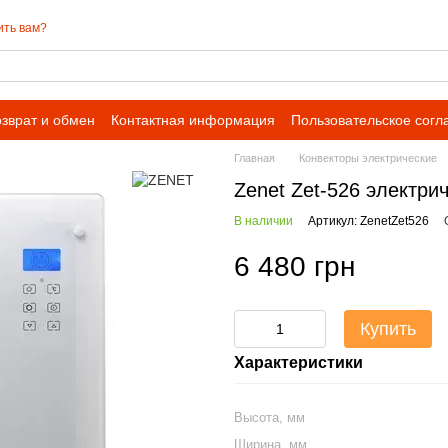
ить вам?
зврат и обмен
Контактная информация
Пользовательское сог
Главная
Конвекторы электрические
Zenet Zet-526 электри
В наличии
Артикул: ZenetZet526
6 480 грн
Купить
Характеристики
Высота, мм
Ширина, мм