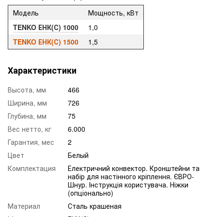
Модель
Мощность, кВт
TENKO ЕНК(С) 1000
1,0
TENKO ЕНК(С) 1500
1,5
Характеристики
Высота, мм
466
Ширина, мм
726
Глубина, мм
75
Вес нетто, кг
6.000
Гарантия, мес
2
Цвет
Белый
Комплектация
Електричний конвектор. Кронштейни та
набір для настінного кріплення. ЄВРО-
Шнур. Інструкція користувача. Ніжки
(опціонально)
Материал
Сталь крашеная