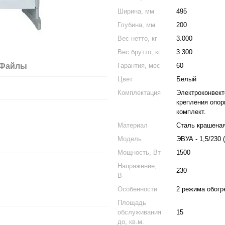
Ширина, мм
495
Глубина, мм
200
Вес нетто, кг
3.000
Вес брутто, кг
3.300
Гарантия, мес
60
Файлы
Цвет
Белый
Комплектация
Электроконвекто
крепления опор
комплект.
Материал
Сталь крашена
Модель
ЭВУА - 1,5/230 (
Мощность, Вт
1500
Напряжение,
230
В
Особенности
2 режима обогре
Площадь
обслуживания
15
до, кв.м.