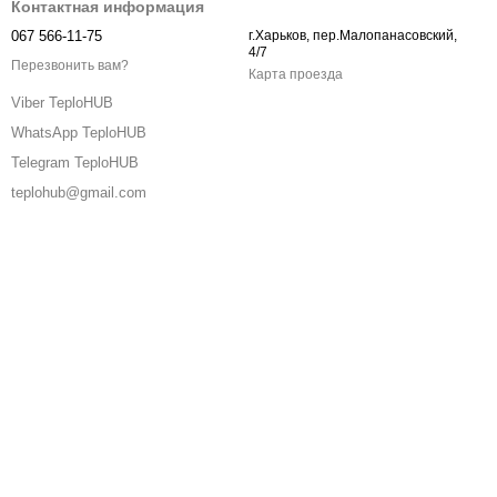
Контактная информация
067 566-11-75
г.Харьков, пер.Малопанасовский,
4/7
Перезвонить вам?
Карта проезда
Viber TeploHUB
WhatsApp TeploHUB
Telegram TeploHUB
teplohub@gmail.com