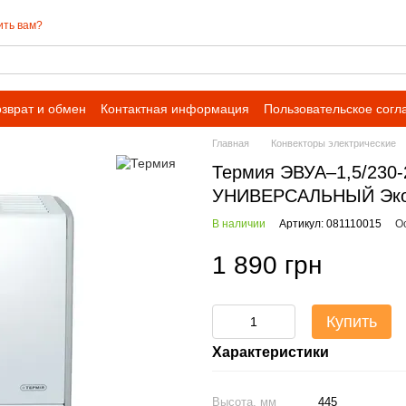
ить вам?
зврат и обмен
Контактная информация
Пользовательское сог
Главная
Конвекторы электрические
Термия ЭВУА–1,5/230-2
УНИВЕРСАЛЬНЫЙ Экон
В наличии
Артикул: 081110015
О
1 890 грн
Купить
Характеристики
Высота, мм
445