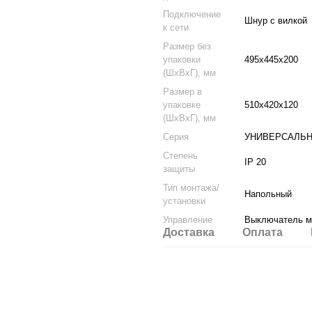
Подключение
Шнур с вилкой
к сети
Размер без
упаковки
495х445х200
(ШхВхГ), мм
Размер в
упаковке
510х420х120
(ШхВхГ), мм
Серия
УНИВЕРСАЛЬ
Степень
IP 20
защиты
Тип монтажа/
Напольный
установки
Управление
Выключатель м
Доставка
Оплата