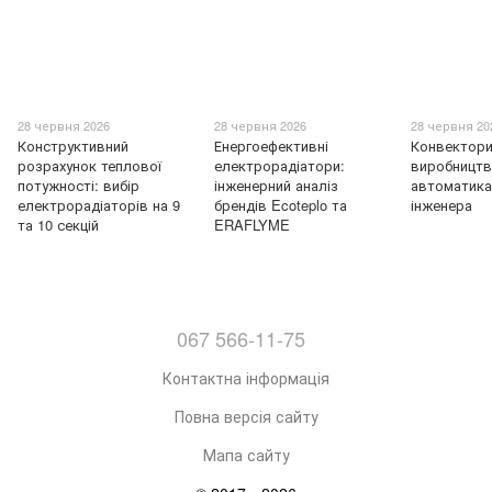
28 червня 2026
28 червня 2026
28 червня 20
Конструктивний
Енергоефективні
Конвектори
розрахунок теплової
електрорадіатори:
виробництв
потужності: вибір
інженерний аналіз
автоматика
електрорадіаторів на 9
брендів Ecoteplo та
інженера
та 10 секцій
ERAFLYME
067 566-11-75
Контактна інформація
Повна версія сайту
Мапа сайту