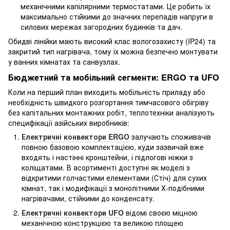
механічними капілярними термостатами. Це робить їх
максимально стійкими до значних перепадів напруги в
силових мережах загородних будинків та дач.
Обидві лінійки мають високий клас вологозахисту (IP24) та
закритий тип нагрівача, тому їх можна безпечно монтувати
у ванних кімнатах та санвузлах.
Бюджетний та мобільний сегменти: ERGO та UFO
Коли на перший план виходить мобільність приладу або
необхідність швидкого розгортання тимчасового обігріву
без капітальних монтажних робіт, теплотехніки аналізують
специфікації азійських виробників:
Електричні конвектори ERGO
залучають споживачів
повною базовою комплектацією, куди зазвичай вже
входять і настінні кронштейни, і підлогові ніжки з
коліщатами. В асортименті доступні як моделі з
відкритими голчастими елементами (Стіч) для сухих
кімнат, так і модифікації з монолітними Х-подібними
нагрівачами, стійкими до конденсату.
Електричні конвектори UFO
відомі своєю міцною
механічною конструкцією та великою площею