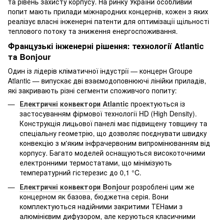
та рівень захисту корпусу. На ринку України особливий
попит мають прилади міжнародних концернів, кожен з яких
реалізує власні інженерні патенти для оптимізації щільності
теплового потоку та зниження енергоспоживання.
Французькі інженерні рішення: технології Atlantic
та Bonjour
Один із лідерів кліматичної індустрії — концерн Groupe
Atlantic — випускає дві взаємодоповнюючі лінійки приладів,
які закривають різні сегменти споживчого попиту:
Електричні конвектори Atlantic
проектуються із
застосуванням фірмової технології HD (High Density).
Конструкція лицьової панелі має підвищену товщину та
спеціальну геометрію, що дозволяє поєднувати швидку
конвекцію з м'яким інфрачервоним випромінюванням від
корпусу. Багато моделей оснащуються високоточними
електронними термостатами, що мінімізують
температурний гістерезис до 0,1 °C.
Електричні конвектори Bonjour
розроблені цим же
концерном як базова, бюджетна серія. Вони
комплектуються надійними закритими ТЕНами з
алюмінієвим дифузором, але керуються класичними