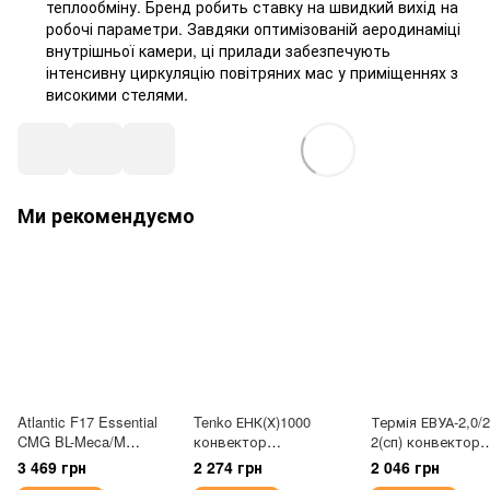
теплообміну. Бренд робить ставку на швидкий вихід на
робочі параметри. Завдяки оптимізованій аеродинаміці
внутрішньої камери, ці прилади забезпечують
інтенсивну циркуляцію повітряних мас у приміщеннях з
високими стелями.
Ми рекомендуємо
Atlantic F17 Essential
Tenko ЕНК(Х)1000
Термія ЕВУА-2,0/2
CMG BL-Meca/M
конвектор
2(сп) конвектор
(2000W) конвектор
електричний 1,0 кВт
електричний
3 469 грн
2 274 грн
2 046 грн
електричний
білий
УНІВЕРСАЛЬНИЙ