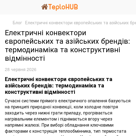
Блог
Електричні конвектори європейських та азійських бре
Електричні конвектори
європейських та азійських брендів:
термодинаміка та конструктивні
відмінності
28 червня 2026
Електричні конвектори європейських та
азійських брендів: термодинаміка та
конструктивні відмінності
Сучасні системи прямого електричного опалення базуються
на принципі природної конвекції, коли холодне повітря
заходить через нижні грати приладу, прогрівається
нагрівальним елементом і піднімається вгору через
напрямні жалюзі. При виборі обладнання ключовими
факторами є конструкція теплообмінника, тип термостата