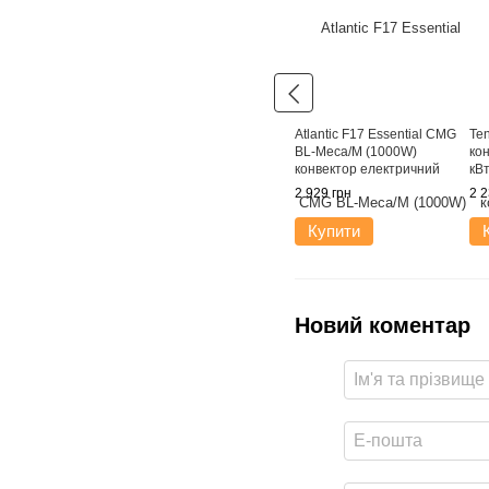
Atlantic F17 Essential CMG
Te
BL-Meca/M (1000W)
ко
конвектор електричний
кВт
2 929 грн
2 2
Купити
Новий коментар