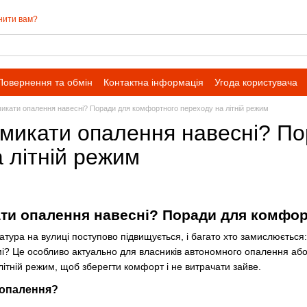
нити вам?
Повернення та обмін
Контактна інформація
Угода користувача
микати опалення навесні? Поради для комфортного переходу на літній режим
имикати опалення навесні? П
 літній режим
ти опалення навесні? Поради для комфор
тура на вулиці поступово підвищується, і багато хто замислюється
? Це особливо актуально для власників автономного опалення або еле
ітній режим, щоб зберегти комфорт і не витрачати зайве.
 опалення?