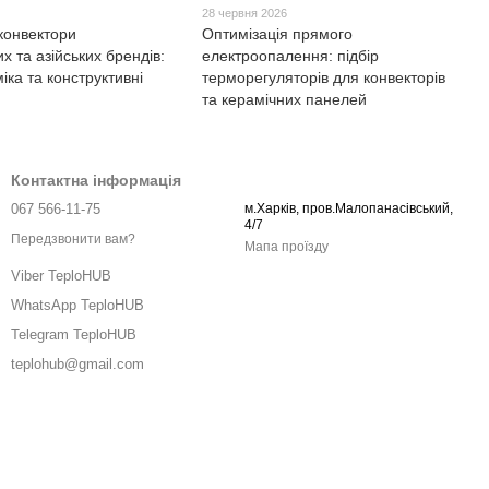
6
28 червня 2026
конвектори
Оптимізація прямого
х та азійських брендів:
електроопалення: підбір
ка та конструктивні
терморегуляторів для конвекторів
та керамічних панелей
Контактна інформація
067 566-11-75
м.Харків, пров.Малопанасівський,
4/7
Передзвонити вам?
Мапа проїзду
Viber TeploHUB
WhatsApp TeploHUB
Telegram TeploHUB
teplohub@gmail.com