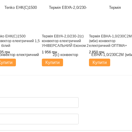
nko ЕНК(С)1500
Термія ЕВУА-2,0/230-2(с)
Термія ЕВНА-1,0/230С2М
нвектор електричний 1,5
конвектор електричний
(мби) конвектор
 білий
УНІВЕРСАЛЬНИЙ Економ 2
електричний ОПТІМА+
кВт
Класік 1 кВт білий
35 грн
1 956 грн
2 850 грн
Купити
Купити
Купити