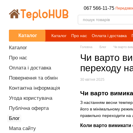
Перейти до основного контенту
067 566-11-75
Передзво
Каталог
Каталог
Про нас
Оплата і доставка
Каталог
Головна
Блог
Чи варто ви
Чи варто в
Про нас
переходу на
Оплата і доставка
Повернення та обмін
30 квітня 2025
Контактна інформація
Чи варто вимика
Угода користувача
З настанням весни темпера
Публічна оферта
його в мінімальному режимі
правильно переходити на л
Блог
Коли варто вимикати
Мапа сайту