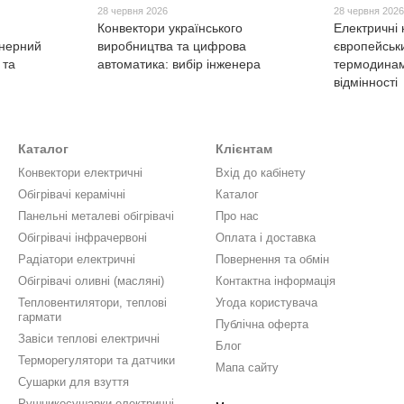
28 червня 2026
28 червня 202
Конвектори українського
Електричні 
енерний
виробництва та цифрова
європейськи
 та
автоматика: вибір інженера
термодинамі
відмінності
Каталог
Клієнтам
Конвектори електричні
Вхід до кабінету
Обігрівачі керамічні
Каталог
Панельні металеві обігрівачі
Про нас
Обігрівачі інфрачервоні
Оплата і доставка
Радіатори електричні
Повернення та обмін
Обігрівачі оливні (масляні)
Контактна інформація
Тепловентилятори, теплові
Угода користувача
гармати
Публічна оферта
Завіси теплові електричні
Блог
Терморегулятори та датчики
Мапа сайту
Сушарки для взуття
Рушникосушарки електричні