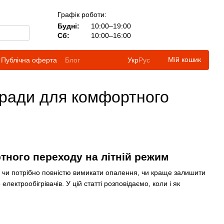
Графік роботи:
Будні:
10:00–19:00
Сб:
10:00–16:00
Мій кошик
Публічна оферта
Блог
Укр
Рус
оради для комфортного
тного переходу на літній режим
: чи потрібно повністю вимикати опалення, чи краще залишити
ктрообігрівачів. У цій статті розповідаємо, коли і як