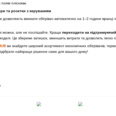
є появі плісняви.
ри та розетки з керуванням
 дозволяють вмикати обігрівач автоматично на 1–2 години вранці ч
і можна, але не поспішайте. Краще
переходити на підтримуючи
моделі. Це збереже затишок, зменшить витрати та дозволить легко п
HUB
ви знайдете широкий асортимент економічних обігрівачів, терм
підібрати найкраще рішення саме для вашого дому!
о