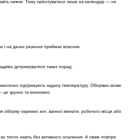
авіть нижче. Тому орієнтуватися лише на календар — не
х і на дачах рішення приймає власник.
радимо дотримуватися таких порад:
оматично підтримують задану температуру. Обігрівач може
— це зручно та економно.
я обігріву окремих зон: ванної кімнати, робочого місця або
ає тепло навіть без активного опалення. А свіже повітря