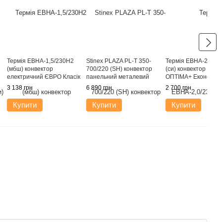
Термія ЕВНА-1,5/230Н2
Stinex PLAZA PL-T 350-
Термія ЕВНА-2,0/2
(мбш) конвектор
700/220 (SH) конвектор
(си) конвектор еле
електричний ЄВРО Класік
панельний металевий
ОПТІМА+ Економ 2 
1,5 кВт (низький)
антрацит
3 138 грн
6 890 грн
2 700 грн
Купити
Купити
Купити