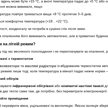
вдень може бути +15 °C, а вночі температура падає до +5 °C або н
ння можна вимикати, якщо:
атура повітря тримається вище +8 °C протягом 3–5 днів;
ться комфортна температура (+18…+22 °C);
ості, конденсату чи потреби в сушінні стін після зими.
м опаленням його вимикають автоматично, але в приватних будинка
 на літній режим?
 під час весняного похолодання і не переплачувати за опалення, 
івачі з термостатом
конвектори
та
масляні радіатори
із вбудованим термостатом авт
режимі лише тоді, коли температура в кімнаті падає нижче норми 
ний обігрів
товувати
інфрачервоні обігрівачі
або
компактні настінні панелі
дл
рів дає тепло саме там, де потрібно, без перевитрати електроенергії.
рюйте приміщення
еревірити вікна, ущільнювачі та вентиляцію. Якісна ізоляція зберіг