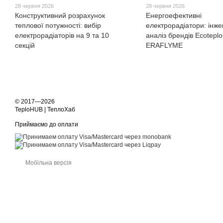
28 червня 2026
28 червня 2026
Конструктивний розрахунок
Енергоефективні
теплової потужності: вибір
електрорадіатори: інж
електрорадіаторів на 9 та 10
аналіз брендів Ecoteplo
секцій
ERAFLYME
© 2017—2026
TeploHUB | ТеплоХаб
Приймаємо до оплати
Мобільна версія