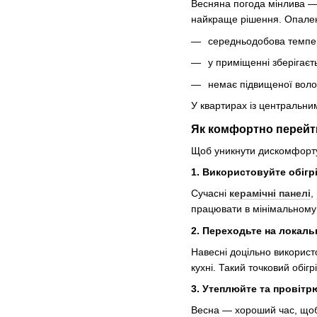
Весняна погода мінлива — 
найкраще рішення. Опале
середньодобова темпер
у приміщенні зберігає
немає підвищеної волог
У квартирах із центральни
Як комфортно перейти
Щоб уникнути дискомфорту
1. Використовуйте обігр
Сучасні
керамічні панелі
,
працювати в мінімальному 
2. Переходьте на локаль
Навесні доцільно викорис
кухні. Такий точковий обіг
3. Утеплюйте та провіт
Весна — хороший час, щоб п