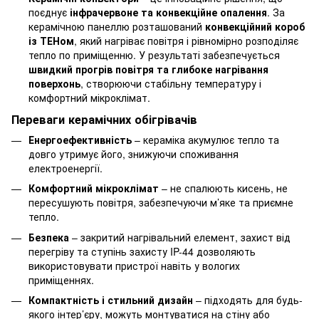
поєднує
інфрачервоне та конвекційне опалення
. За
керамічною панеллю розташований
конвекційний короб
із ТЕНом
, який нагріває повітря і рівномірно розподіляє
тепло по приміщенню. У результаті забезпечується
швидкий прогрів повітря та глибоке нагрівання
поверхонь
, створюючи стабільну температуру і
комфортний мікроклімат.
Переваги керамічних обігрівачів
Енергоефективність
– кераміка акумулює тепло та
довго утримує його, знижуючи споживання
електроенергії.
Комфортний мікроклімат
– не спалюють кисень, не
пересушують повітря, забезпечуючи м’яке та приємне
тепло.
Безпека
– закритий нагрівальний елемент, захист від
перегріву та ступінь захисту IP-44 дозволяють
використовувати пристрої навіть у вологих
приміщеннях.
Компактність і стильний дизайн
– підходять для будь-
якого інтер’єру, можуть монтуватися на стіну або