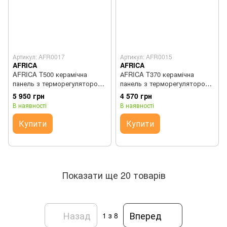
Артикул: AFR0017
Артикул: AFR0015
AFRICA
AFRICA
AFRICA T500 керамічна
АFRICA T370 керамічна
панель з терморегулятором
панель з терморегулятором
бежева
графіт
5 950 грн
4 570 грн
В наявності
В наявності
Купити
Купити
Показати ще 20 товарів
Назад
Вперед
1
з 8