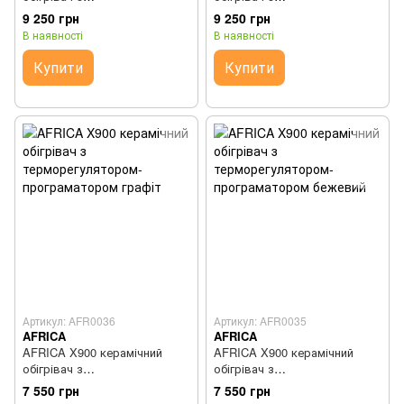
терморегулятором-
терморегулятором-
9 250 грн
9 250 грн
програматором графіт
програматором бежевий
В наявності
В наявності
Купити
Купити
Артикул: AFR0036
Артикул: AFR0035
AFRICA
AFRICA
AFRICA X900 керамічний
AFRICA X900 керамічний
обігрівач з
обігрівач з
терморегулятором-
терморегулятором-
7 550 грн
7 550 грн
програматором графіт
програматором бежевий