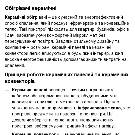
Обігрівачі керамічні
Керамічні обігрівачі
– це сучасний та енергоефективний
спосіб опалення, який поєднує інфрачервоне та конвекційне
тепло. Такі пристрої підходять для квартир, будинків, офісів
і дач, забезпечуючи комфортний мікроклімат без
пересушування повітря. Завдяки стильному дизайну та
компактним розмірам, керамічні панелі та керамічні
конвектори легко вписуються в будь-який інтер’єр, а їхня
висока енергоефективність допомагає знизити витрати на
опалення.
Принцип роботи керамічних панелей та керамічних
конвекторів
Керамічні панелі
оснащені гнучким нагрівальним
кабелем або ніхромовою ниткою, вбудованими між
керамічною плитою та металевою основою. Під час
увімкнення вони випромінюють
інфрачервоне тепло
, яке
прогріває предмети та поверхні, а не повітря. Це
дозволяє зберігати тепло навіть після вимкнення
пристрою, забезпечуючи тривалий ефект нагріву.
Керамічні конвектори
– це інноваційне рішення, що