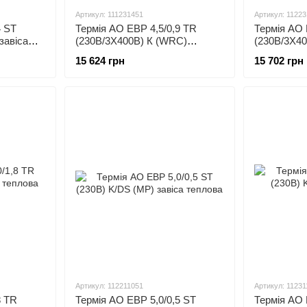
Артикул: 111231451
Артикул: 1122
4 ST
Термія АО ЕВР 4,5/0,9 TR
Термія АО 
завіса
(230В/3Х400В) К (WRC)
(230В/3Х4
теплова завіса
теплова за
15 624 грн
15 702 грн
Артикул: 112211051
Артикул: 11231
8 TR
Термія АО ЕВР 5,0/0,5 ST
Термія АО 