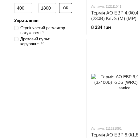
Від Продуктивність повітрям, м3/год
До Продуктивність повітрям, м3/год
Артикул: 112111041
ОК
Термія АО ЕВР 4,0/0,
(230В) K/DS (M) (MP) 
Управління
теплова
8 334 грн
Ступінчастий регулятор
потужності
3
Дротовий пульт
керування
10
Артикул: 111521091
Термія АО ЕВР 9,0/1,