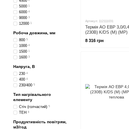
4500
5000
1
6000
4
9000
3
Артикул: 112111031
12000
1
Термія АО ЕВР 3,0/0,
(230В) K/DS (M) (MP) 
Робоча довжина, мм
теплова
800
5
8 316 грн
1000
4
1500
1
1600
3
Напруга, В
230
4
400
4
230/400
5
Тип нагрівального
елементу
Стіч (голчастий)
5
ТЕН
8
Продуктивність повітрям,
м3/год