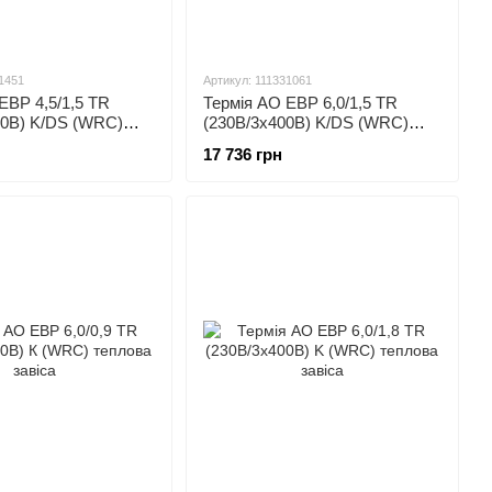
1451
Артикул: 111331061
ЕВР 4,5/1,5 TR
Термія АО ЕВР 6,0/1,5 TR
00В) K/DS (WRC)
(230В/3х400В) K/DS (WRC)
віса
теплова завіса
17 736 грн