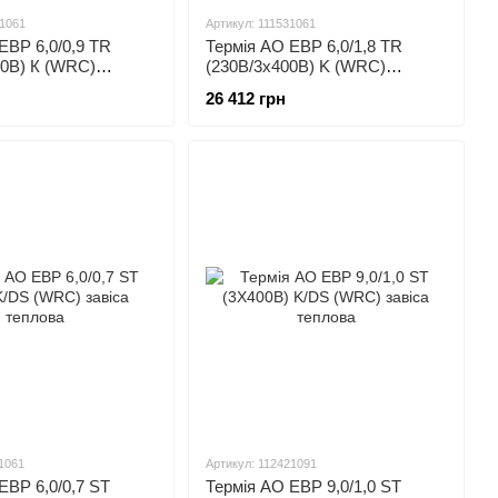
31061
Артикул: 111531061
ЕВР 6,0/0,9 TR
Термія АО ЕВР 6,0/1,8 TR
00В) К (WRC)
(230В/3х400В) K (WRC)
віса
теплова завіса
26 412 грн
1061
Артикул: 112421091
ЕВР 6,0/0,7 ST
Термія АО ЕВР 9,0/1,0 ST