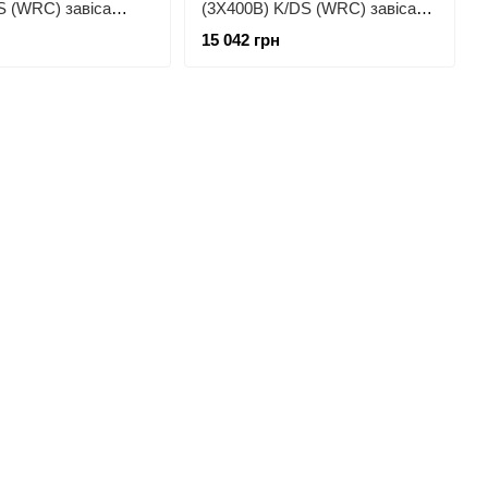
S (WRC) завіса
(3Х400В) K/DS (WRC) завіса
теплова
15 042 грн