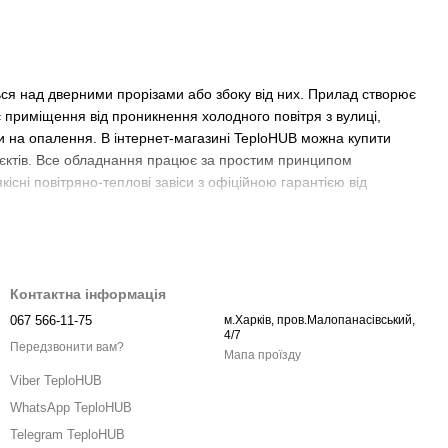
ся над дверними прорізами або збоку від них. Прилад створює
 приміщення від проникнення холодного повітря з вулиці,
ти на опалення.
В інтернет-магазині TeploHUB можна купити
об'єктів. Все обладнання працює за простим принципом
існі повітряно-теплові завіси з офіційною гарантією від
Контактна інформація
067 566-11-75
м.Харків, пров.Малопанасівський,
4/7
Передзвонити вам?
Мапа проїзду
Viber TeploHUB
WhatsApp TeploHUB
Telegram TeploHUB