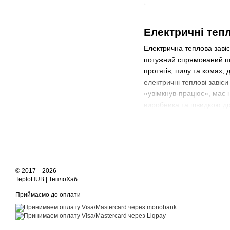
Електричні тепл
Електрична теплова заві
потужний спрямований пот
протягів, пилу та комах,
електричні теплові завіс
«увімкнув-працює», має н
виробника та швидкою дос
© 2017—2026
TeploHUB | ТеплоХаб
Приймаємо до оплати