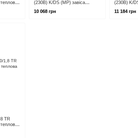
 теплова
(230В) K/DS (MP) завіса
(230В) K/D
теплова
теплова
10 068 грн
11 184 грн
,8 TR
 теплова