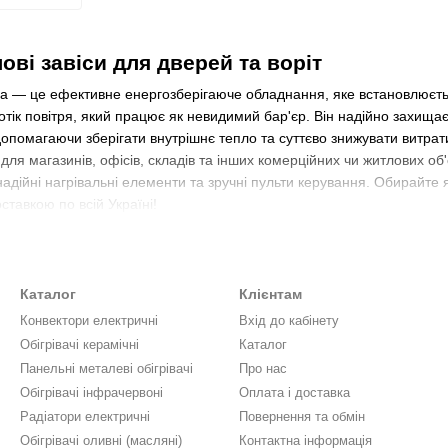
ові завіси для дверей та воріт
са — це ефективне енергозберігаюче обладнання, яке встановлюєть
ік повітря, який працює як невидимий бар'єр. Він надійно захищає
 допомагаючи зберігати внутрішнє тепло та суттєво знижувати витра
и для магазинів, офісів, складів та інших комерційних чи житлових 
адійні нагрівальні елементи та зручні пульти керування. Обирайте як
тавкою по всій Україні!
Каталог
Клієнтам
Конвектори електричні
Вхід до кабінету
Обігрівачі керамічні
Каталог
Панельні металеві обігрівачі
Про нас
Обігрівачі інфрачервоні
Оплата і доставка
Радіатори електричні
Повернення та обмін
Обігрівачі оливні (масляні)
Контактна інформація