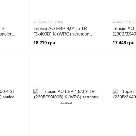
Артикул: 111321091
Артикул: 11133
4 ST
Термія АО ЕВР 9,0/1,5 TR
Термія АО 
завіса
(3х400В) K (WRC) теплова
(230В/3Х4
завіса
теплова за
18 210 грн
17 448 грн