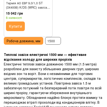
Термія АО ЕВР 9,0/1,0 ST
(3Х400В) K/DS (WRC) завіса
теплова
15 042 грн
В наявності
Купити
Робоча довжина, мм
1500
Теплові завіси електричні 1500 мм — ефективне
відсікання холоду для широких прорізів
Електричні теплові завіси довжиною 1500 мм (1.5 метра)
розроблені для захисту збільшених дверних груп, широких
вхідних зон та воріт. Вони є незамінними для торгових
центрів, супермаркетів, логістичних комплексів, складів та
великих громадських установ. Повітряна завіса 1.5 м
забезпечує потужний та безперервний потік повітря по всій
ширині прорізу, гарантуючи збереження внутрішнього
мікроклімату. Обладнання надійно блокує протяги взимку та
перешкоджає втраті прохолоди від кондиціонерів влітку. В