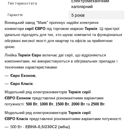
Електромеханічний
Тип термостата
капілярний
Гарантія
5 років
Вінницький завод "Маяк" пропонує надійні електричні
конвектори
серії ЄВРО
під торговою маркою
Термія
.
Ці пристрої
ідеально підходять для тих, хто шукає компактні та функціональні
обігрівачі високої якості для квартир та офісів за прийнятною
ціною.
Лінійка
Термія Євро
включає дві серії, що відрізняються
компонентами, які використовуються в обігрівальних приладах і
технічними характеристиками:
Євро Економ
,
Євро Класік
.
Модельний ряд електроконвекторів
Термія серії
ЄВРО Економ
представлені різноманітними варіантами
потужності:
500 Вт
,
1000 Вт
,
1500 Вт
,
2000 Вт
та
2500 Вт
.
Модельний ряд електроконвекторів
Термія серії
ЄВРО Класік
представлені різноманітними варіантами потужності:
ЕВНА-0,5/230С2 (мбш)
500 Вт
-