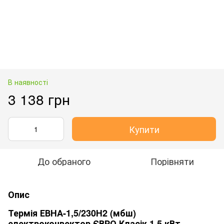
В наявності
3 138 грн
Купити
До обраного
Порівняти
Опис
Термія ЕВНА-1,5/230Н2 (мбш)
електроконвектор ЄВРО Класік 1,5 кВт