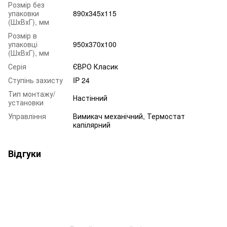
Розмір без
упаковки
890х345х115
(ШхВхГ), мм
Розмір в
упаковці
950х370х100
(ШхВхГ), мм
Серія
ЄВРО Класик
Ступінь захисту
IP 24
Тип монтажу/
Настінний
установки
Управління
Вимикач механічний, Термостат
капілярний
Відгуки