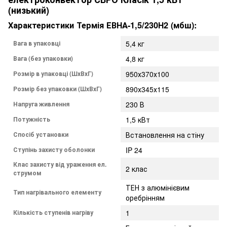
(низький)
Характеристики Термія ЕВНА-1,5/230Н2 (мбш):
Вага в упаковці
5,4 кг
Вага (без упаковки)
4,8 кг
Розмір в упаковці (ШхВхГ)
950х370х100
Розмір без упаковки (ШхВхГ)
890х345х115
Напруга живлення
230 В
Потужність
1,5 кВт
Спосіб установки
Встановлення на стіну
Ступінь захисту оболонки
IP 24
Клас захисту від ураження ел.
2 клас
струмом
ТЕН з алюмінієвим
Тип нагрівального елементу
оребрінням
Кількість ступенів нагріву
1