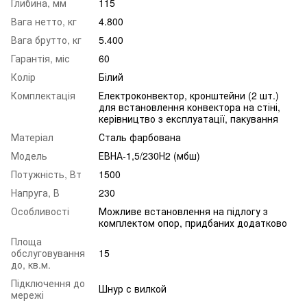
Глибина, мм
115
Вага нетто, кг
4.800
Вага брутто, кг
5.400
Гарантія, міс
60
Колір
Білий
Комплектація
Електроконвектор, кронштейни (2 шт.)
для встановлення конвектора на стіні,
керівництво з експлуатації, пакування
Матеріал
Сталь фарбована
Модель
ЕВНА-1,5/230Н2 (мбш)
Потужність, Вт
1500
Напруга, В
230
Особливості
Можливе встановлення на підлогу з
комплектом опор, придбаних додатково
Площа
обслуговування
15
до, кв.м.
Підключення до
Шнур с вилкой
мережі