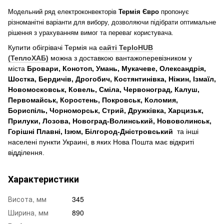
Модельний ряд електроконвекторів
Термія Євро
пропонує
різноманітні варіанти для вибору, дозволяючи підібрати оптимальне
рішення з урахуванням вимог та переваг користувача.
Купити обігрівачі Термія на
сайті TeploHUB
(ТеплоХАБ)
можна з доставкою вантажоперевізником у
міста
Бровари, Конотоп, Умань, Мукачеве, Олександрія,
Шостка, Бердичів, Дрогобич, Костянтинівка, Ніжин, Ізмаїл,
Новомосковськ, Ковель, Сміла, Червоноград, Калуш,
Первомайськ, Коростень, Покровськ, Коломия,
Бориспіль, Чорноморськ, Стрий, Дружківка, Харцизьк,
Прилуки, Лозова, Новоград-Волинський, Нововолинськ,
Горішні Плавні, Ізюм, Білгород-Дністровський
та інші
населені пункти Украині, в яких Нова Пошта має відкриті
відділення.
Характеристики
Висота, мм
345
Ширина, мм
890