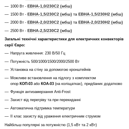
ЕВНА-1,0/230С2 (мбш)
1000 Вт
-
ЕВНА-1,5/230С2 (мбш)
та
ЕВНА-1,5/230Н2 (мбш)
1500 Вт
-
ЕВНА-2,0/230С2 (мбш)
та
ЕВНА-2,0/230Н2 (мбш)
2000 Вт
-
ЕВНА-2,5/230С2 (мбш)
2500 Вт
-
Загальні технічні характеристики для електричних конвекторів
серії Євро:
Напруга живлення: 230 В/50 Гц
Потужність 500/1000/1500/2000/2500 Вт
Установка на стіну за допомогою кронштейнів
Можливе встановлення на підлогу з комплектом
опор
КОП-03
або
КОА-03
(на коліщатках), придбаних додатково
Функція антизамерзання Anti-Frost
Захист від перегріву та при перекиданні
Автоматична підтримка температури
II клас захисту від ураження електричним
струмом
Найбільш популярні за потужністю (1,5 кВт та 2 кВт)