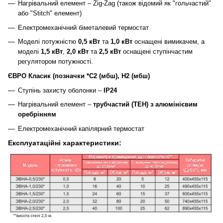
Нагрівальний елемент – Zig-Zag (також відомий як "гольчастий"
або "Stitch" елемент)
Електромеханічний біметалевий термостат
Моделі потужністю
0,5 кВт
та
1,0 кВт
оснащені вимикачем, а
моделі
1,5 кВт
,
2,0 кВт
та
2,5 кВт
оснащені ступінчастим
регулятором потужності.
ЄВРО Класик (позначки *C2 (мбш), Н2 (мбш)
Ступінь захисту оболонки –
ІР24
Нагрівальний елемент –
трубчастий (ТЕН) з алюмінієвим
оребрінням
Електромеханічний капілярний термостат
Експлуатаційні характеристики: