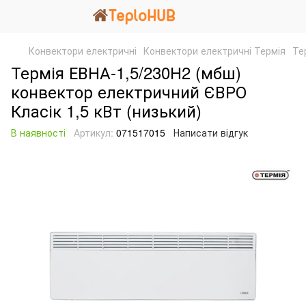
Конвектори електричні
Конвектори електричні Термія
Те
Термія ЕВНА-1,5/230Н2 (мбш)
конвектор електричний ЄВРО
Класік 1,5 кВт (низький)
В наявності
Артикул:
071517015
Написати відгук