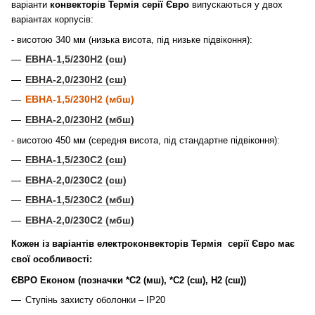
варіанти
конвекторів Термія серії Євро
випускаються у двох
варіантах корпусів:
- висотою 340 мм (низька висота, під низьке підвіконня):
ЕВНА-1,5/230Н2 (сш)
ЕВНА-2,0/230Н2 (сш)
ЕВНА-1,5/230Н2 (мбш)
ЕВНА-2,0/230Н2 (мбш)
- висотою 450 мм (середня висота, під стандартне підвіконня):
ЕВНА-1,5/230С2 (сш)
ЕВНА-2,0/230С2 (сш)
ЕВНА-1,5/230С2 (мбш)
ЕВНА-2,0/230С2 (мбш)
Кожен із варіантів електроконвекторів Термія серії Євро має
свої особливості:
ЄВРО Економ
(позначки *C2 (мш), *С2 (сш), Н2 (сш))
Ступінь захисту оболонки – IP20