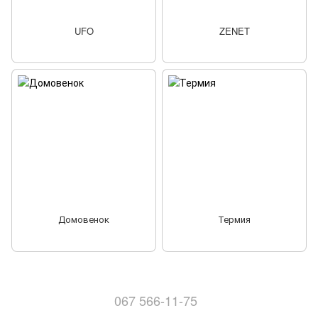
UFO
ZENET
Домовенок
Термия
067 566-11-75