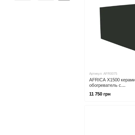
Артикул: AFR0075
AFRICA X1500 керам
обогреватель с
программатором граф
11 750 грн