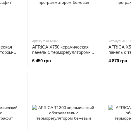
Артикул: AFR0029
Артикул: AFR0
ческая
AFRICA X750 керамическая
AFRICA X5
ятором-
панель с терморегулятором-
панель с т
ит
программатором бежевая
программа
6 450 грн
4 870 грн