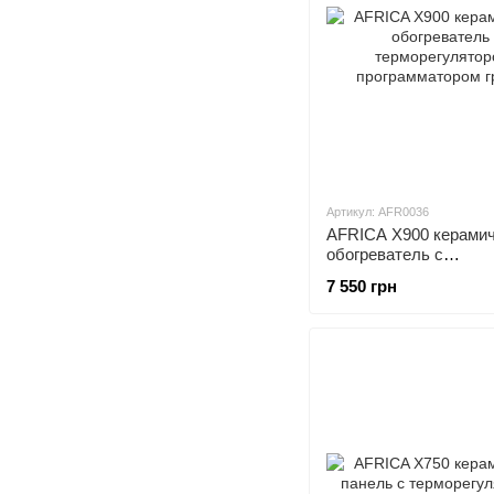
Артикул: AFR0036
AFRICA X900 керами
обогреватель с
терморегулятором-
7 550 грн
программатором граф