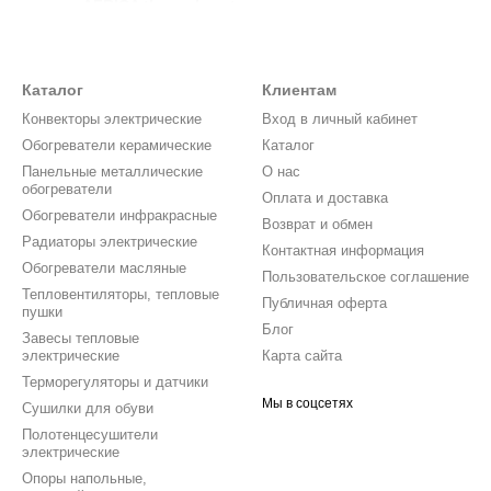
оизводства
AFRICA thermal system
- это надежные и качественные
на современном оборудовании в городе Днепр, что гарантирует выс
едлагает широкий выбор обогревателей, включая керамические ин
 Africa
обеспечивают быстрый и равномерный нагрев помещения,
Каталог
Клиентам
ия благоприятной температуры в конкретных зонах.
Конвекторы электрические
Вход в личный кабинет
готавливаются с разными типами управления:
Обогреватели керамические
Каталог
Панельные металлические
О нас
ерия Т
),
обогреватели
Оплата и доставка
атором (
серия Х
),
Обогреватели инфракрасные
Возврат и обмен
Радиаторы электрические
(
серия А
).
Контактная информация
Обогреватели масляные
Пользовательское соглашение
нновационной системой контроля температуры, которая обеспечива
Тепловентиляторы, тепловые
Публичная оферта
l system
отвечает всем международным стандартам качества и бе
пушки
Блог
огут быть уокмплектованы ножками, что позволяет легко перемещать
Завесы тепловые
электрические
Карта сайта
ает их идеальным выбором для домашнего использования.
Терморегуляторы и датчики
ой тип обогревателя вы выберете,
Africa thermal system
гарантируе
Мы в соцсетях
Сушилки для обуви
ходы на отопление и в то же время обеспечить комфортную темпер
Полотенцесушители
ких обогревателей Африка это:
электрические
Опоры напольные,
700
,
AFRICA T700
,
AFRICA A1000
,
AFRICA X900
,
AFRICA X1200
,
AF