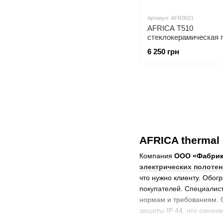
Артикул: AFR0021
AFRICA T510
стеклокерамическая 
терморегулятором че
6 250 грн
AFRICA thermal
Компания
ООО «Фабрик
электрических полоте
что нужно клиенту. Обо
покупателей. Специалист
нормам и требованиям. 
защиты IP 44, что означа