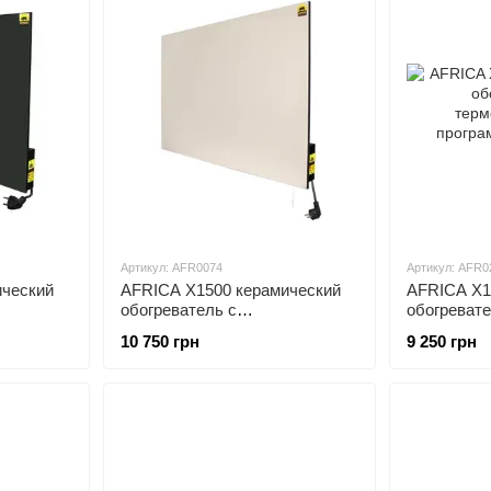
Артикул: AFR0074
Артикул: AFR0
ический
AFRICA X1500 керамический
AFRICA X1
обогреватель с
обогревате
ит
программатором бежевый
терморегу
10 750 грн
9 250 грн
программа