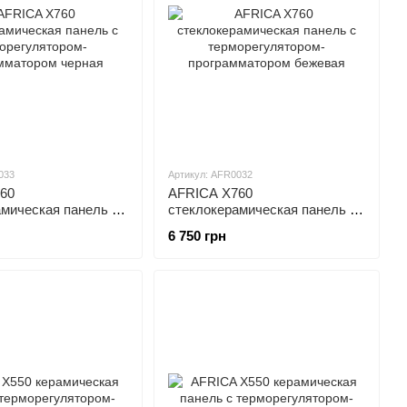
033
Артикул: AFR0032
60
AFRICA X760
амическая панель с
стеклокерамическая панель с
лятором-
терморегулятором-
6 750 грн
тором черная
программатором бежевая