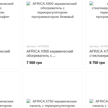
Артикул: AFR0035
Артикул: AFR0
ческий
AFRICA X900 керамический
AFRICA X7
обогреватель с
стеклокер
терморегулятором-
терморегу
7 550 грн
6 750 грн
ит
программатором бежевый
программа