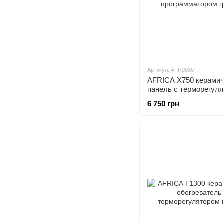
Артикул: AFR0030
AFRICA X750 керами
панель с терморегул
программатором граф
6 750 грн