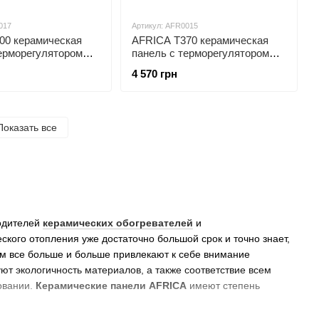
017
Артикул: AFR0015
00 керамическая
АFRICA T370 керамическая
терморегулятором
панель с терморегулятором
графит
4 570 грн
Показать все
одителей
керамических обогревателей
и
ского отопления уже достаточно большой срок и точно знает,
м все больше и больше привлекают к себе внимание
ют экологичность материалов, а также соответствие всем
овании.
Керамические панели AFRICA
имеют степень