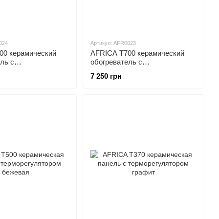
024
Артикул: AFR0023
00 керамический
AFRICA T700 керамический
ль с
обогреватель с
лятором графит
терморегулятором бежевый
7 250 грн