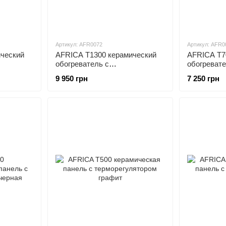
Артикул: AFR0072
Артикул: AFR0
ческий
AFRICA T1300 керамический
AFRICA T7
обогреватель с
обогревате
афит
терморегулятором бежевый
терморегу
9 950 грн
7 250 грн