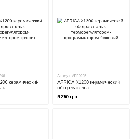
206
Артикул: AFR0205
200 керамический
AFRICA X1200 керамический
ль с
обогреватель с
лятором-
терморегулятором-
9 250 грн
тором графит
программатором бежевый