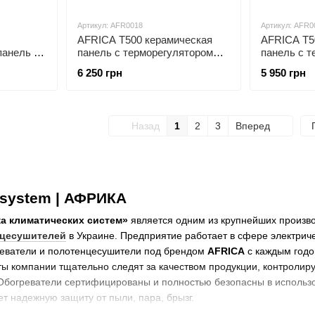
Артикул: AFR0018
Артикул: AFR0
AFRICA T500 керамическая
AFRICA T5
панель с
панель с терморегулятором
панель с 
рная
графит
бежевая
6 250 грн
5 950 грн
Назад
1
2
3
Вперед
 system | АФРИКА
а климатических систем»
является одним из крупнейших произв
нцесушителей
в Украине. Предприятие работает в сфере электриче
греватели и полотенцесушители под брендом
AFRIСA
с каждым годо
ы компании тщательно следят за качеством продукции, контролиру
Обогреватели сертифицированы и полностью безопасны в использ
ет надежную защиту от пыли, пара, брызг.