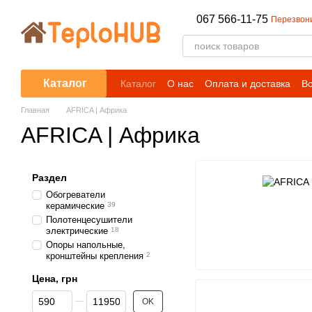
Перейти к основному контенту
067 566-11-75
Перезвон
Каталог
Каталог
О нас
Оплата и доставка
Во
Блог
Главная
AFRICA | Африка
AFRICA | Африка
Раздел
Обогреватели
керамические
39
Полотенцесушители
электрические
18
Опоры напольные,
кронштейны крепления
2
Цена, грн
От Цена, грн
До Цена, грн
OK