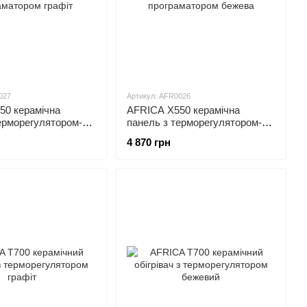
027
Артикул: AFR0026
50 керамічна
AFRICA X550 керамічна
ерморегулятором-
панель з терморегулятором-
ром графіт
програматором бежева
4 870 грн