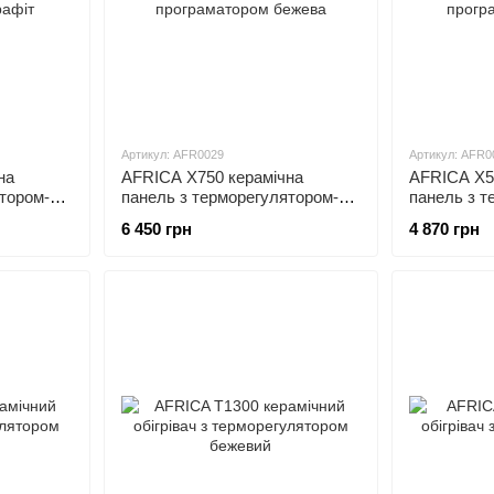
Артикул: AFR0029
Артикул: AFR0
на
AFRICA X750 керамічна
AFRICA X5
тором-
панель з терморегулятором-
панель з т
програматором бежева
програмато
6 450 грн
4 870 грн