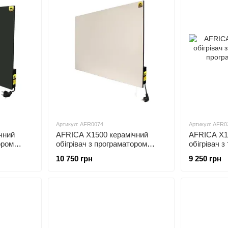
Артикул: AFR0074
Артикул: AFR0
чний
AFRICA X1500 керамічний
AFRICA X1
ором
обігрівач з програматором
обігрівач 
бежевий
програмато
10 750 грн
9 250 грн