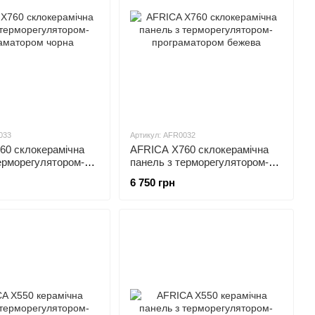
033
Артикул: AFR0032
60 склокерамічна
AFRICA X760 склокерамічна
ерморегулятором-
панель з терморегулятором-
ором чорна
програматором бежева
6 750 грн