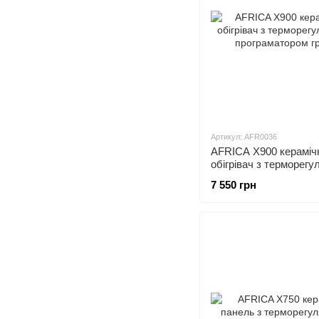
Артикул: AFR0036
AFRICA X900 кераміч
обігрівач з терморегу
програматором графіт
7 550 грн