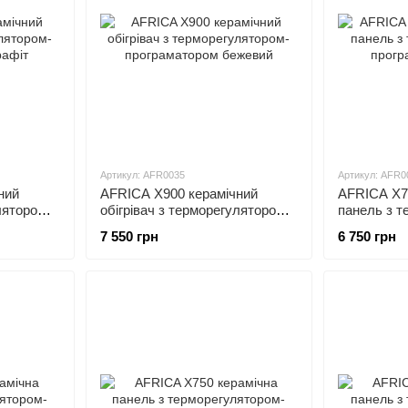
Артикул: AFR0035
Артикул: AFR0
ний
AFRICA X900 керамічний
AFRICA X7
лятором-
обігрівач з терморегулятором-
панель з т
програматором бежевий
програмат
7 550 грн
6 750 грн