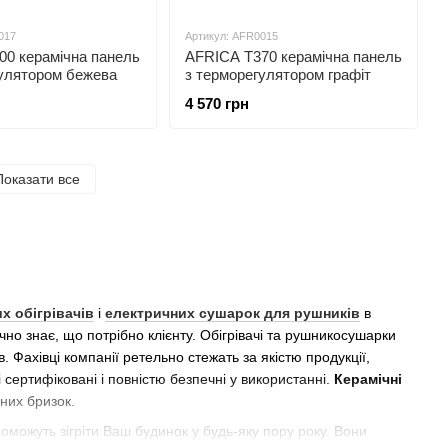
017
Артикул: AFR0015
00 керамічна панель
АFRICA T370 керамічна панель
гулятором бежева
з терморегулятором графіт
4 570 грн
Показати все
х обігрівачів
і
електричних сушарок для рушників
в
но знає, що потрібно клієнту. Обігрівачі та рушникосушарки
 Фахівці компанії ретельно стежать за якістю продукції,
і сертифіковані і повністю безпечні у використанні.
Керамічні
яних бризок.
опоможуть зігріти Ваш будинок у будь-яку пору року. Вони