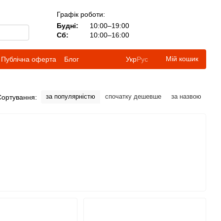
Графік роботи:
Будні:
10:00–19:00
Сб:
10:00–16:00
Мій кошик
Публічна оферта
Блог
Укр
Рус
за популярністю
спочатку дешевше
за назвою
Сортування: