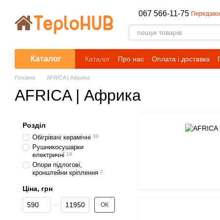
Перейти до основного контенту
067 566-11-75
Передзво
Каталог
Каталог
Про нас
Оплата і доставка
Головна
AFRICA | Африка
AFRICA | Африка
Розділ
Обігрівачі керамічні
39
Рушникосушарки
електричні
18
Опори підлогові,
кронштейни кріплення
2
Ціна, грн
Від Ціна, грн
До Ціна, грн
ОК