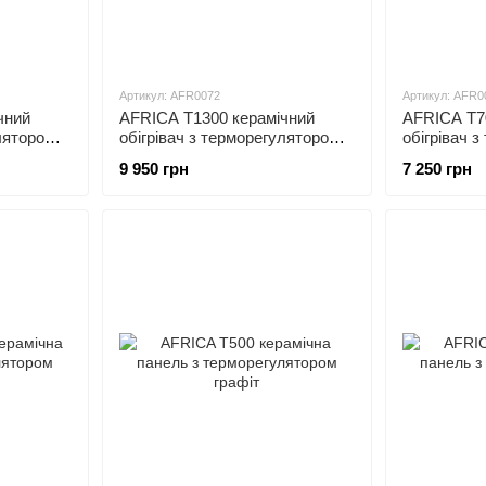
Артикул: AFR0072
Артикул: AFR0
чний
AFRICA T1300 керамічний
AFRICA T7
улятором
обігрівач з терморегулятором
обігрівач 
бежевий
графіт
9 950 грн
7 250 грн