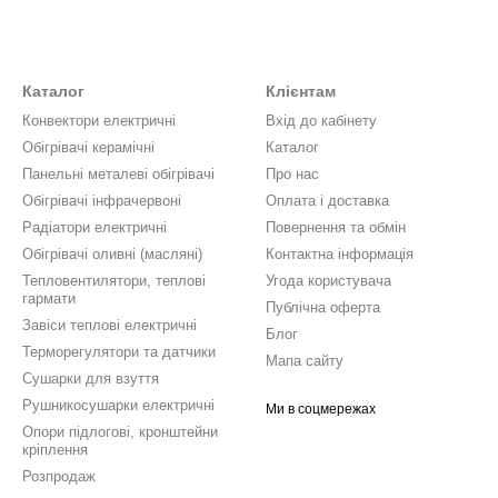
му обладнанні у місті Дніпро, що гарантує високу якість та надійніс
опонує широкий вибір обігрівачів, включаючи керамічні інфрачервоні
идке і рівномірне нагрівання приміщення, довгохвильовий інфраче
Каталог
Клієнтам
Конвектори електричні
Вхід до кабінету
ляються з різними типами управління:
Обігрівачі керамічні
Каталог
ерія Т
),
Панельні металеві обігрівачі
Про нас
ром (
серія Х
),
Обігрівачі інфрачервоні
Оплата і доставка
серія А
).
Радіатори електричні
Повернення та обмін
Обігрівачі оливні (масляні)
Контактна інформація
ційну систему контролю температури, яка забезпечує високу безпеку
Тепловентилятори, теплові
Угода користувача
l system
відповідає усім міжнародним стандартам якості та безпеки
гармати
Публічна оферта
плектовані ніжками, що дозволяє легко переміщати їх із кімнати до к
Завіси теплові електричні
Блог
я домашнього використання.
Терморегулятори та датчики
Мапа сайту
 тип обігрівача ви оберете,
Africa thermal system
гарантує високу е
Сушарки для взуття
я та водночас забезпечити комфортну температуру у Вашому будин
Рушникосушарки електричні
Ми в соцмережах
них обігрівачів Африка
це:
Опори підлогові, кронштейни
кріплення
700
,
AFRICA T700
,
AFRICA A1000
,
AFRICA X900
,
AFRICA X1200
,
AF
Розпродаж