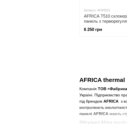
Артикул: AFR0021
AFRICA T510 склокер
панель з терморегул
чорна
6 250 грн
AFRICA thermal
Компанія
ТОВ «Фабрика
Україні. Підприємство пр
під брендом
AFRIСA
з ко
контролюють екологічність
панелі AFRICA
мають сту
Обігрівачі Africa
виробн