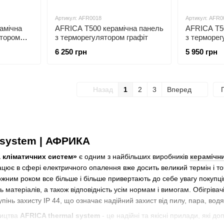
Артикул: AFR0018
Артикул: AFR0
амічна
AFRICA T500 керамічна панель
AFRICA T5
ятором
з терморегулятором графіт
з терморе
6 250 грн
5 950 грн
Назад
1
2
3
Вперед
 system | АФРИКА
 кліматичних систем»
є одним з найбільших виробників
керамічни
ацює в сфері електричного опалення вже досить великий термін і точ
жним роком все більше і більше привертають до себе увагу покупців.
 матеріалів, а також відповідність усім нормам і вимогам. Обігрівач
пінь захисту IP 44, що означає надійний захист від пилу, пара, вод
ицтва
AFRICA thermal system
- це надійні та якісні прилади, які д