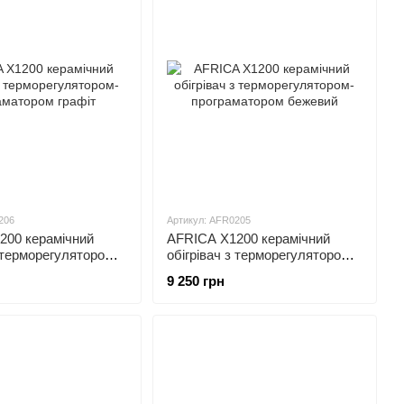
206
Артикул: AFR0205
200 керамічний
AFRICA X1200 керамічний
з терморегулятором-
обігрівач з терморегулятором-
ром графіт
програматором бежевий
9 250 грн