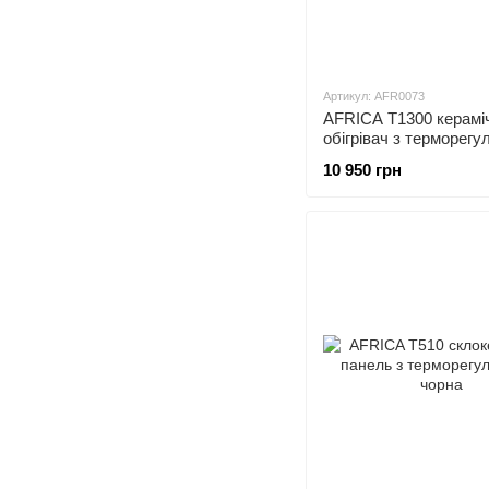
Артикул: AFR0073
AFRICA T1300 керамі
обігрівач з терморег
графіт
10 950 грн