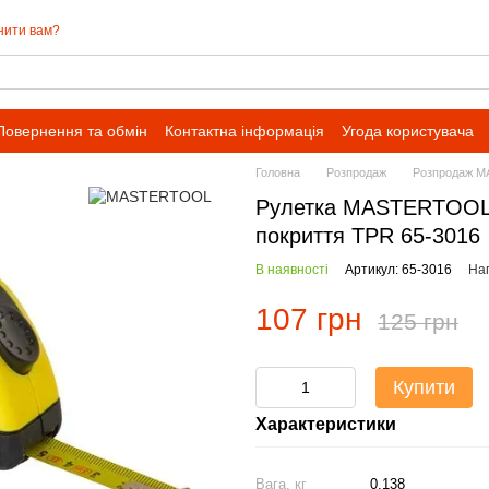
нити вам?
Повернення та обмін
Контактна інформація
Угода користувача
Головна
Розпродаж
Розпродаж 
Рулетка MASTERTOOL 3
покриття TPR 65-3016
В наявності
Артикул: 65-3016
Нап
107 грн
125 грн
Купити
Характеристики
Вага, кг
0.138