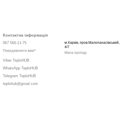
Контактна інформація
067 566-11-75
м.Харків, пров.Малопанасівський,
4/7
Передзвонити вам?
Мапа проїзду
Viber TeploHUB
WhatsApp TeploHUB
Telegram TeploHUB
teplohub@gmail.com