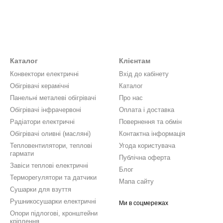
Каталог
Клієнтам
Конвектори електричні
Вхід до кабінету
Обігрівачі керамічні
Каталог
Панельні металеві обігрівачі
Про нас
Обігрівачі інфрачервоні
Оплата і доставка
Радіатори електричні
Повернення та обмін
Обігрівачі оливні (масляні)
Контактна інформація
Тепловентилятори, теплові
Угода користувача
гармати
Публічна оферта
Завіси теплові електричні
Блог
Терморегулятори та датчики
Мапа сайту
Сушарки для взуття
Рушникосушарки електричні
Ми в соцмережах
Опори підлогові, кронштейни
кріплення