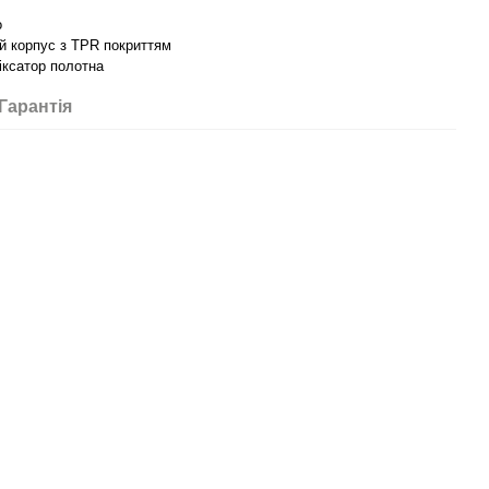
о
й корпус з TPR покриттям
іксатор полотна
Гарантія