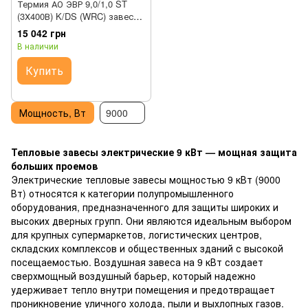
Термия АО ЭВР 9,0/1,0 ST
(3Х400В) K/DS (WRC) завеса
тепловая
15 042 грн
В наличии
Купить
Мощность, Вт
9000
Тепловые завесы электрические 9 кВт — мощная защита
больших проемов
Электрические тепловые завесы мощностью 9 кВт (9000
Вт) относятся к категории полупромышленного
оборудования, предназначенного для защиты широких и
высоких дверных групп. Они являются идеальным выбором
для крупных супермаркетов, логистических центров,
складских комплексов и общественных зданий с высокой
посещаемостью. Воздушная завеса на 9 кВт создает
сверхмощный воздушный барьер, который надежно
удерживает тепло внутри помещения и предотвращает
проникновение уличного холода, пыли и выхлопных газов.