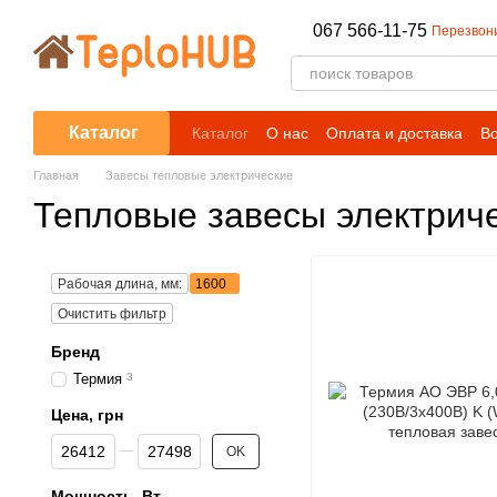
Перейти к основному контенту
067 566-11-75
Перезвон
Каталог
Каталог
О нас
Оплата и доставка
Во
Блог
Главная
Завесы тепловые электрические
Тепловые завесы электрич
Рабочая длина, мм:
1600
Очистить фильтр
Бренд
Термия
3
Цена, грн
От Цена, грн
До Цена, грн
OK
Мощность, Вт