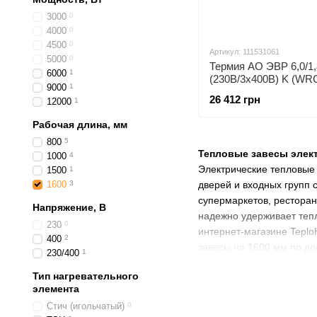
3000
0
4000
0
4500
0
Артикул: 111531061
5000
0
Термия АО ЭВР 6,0/1
6000
1
(230В/3х400В) K (WR
9000
1
тепловая завеса
26 412 грн
12000
1
Рабочая длина, мм
800
5
Тепловые завесы элек
1000
4
Электрические
тепловые
1500
1
1600
3
дверей и входных групп
супермаркетов, рестора
Напряжение, В
надежно удерживает тепл
230
0
интернет-магазине Tepl
400
2
завесы на 1600 мм по до
230/400
1
Тип нагревательного
элемента
Стич (игольчатый)
0