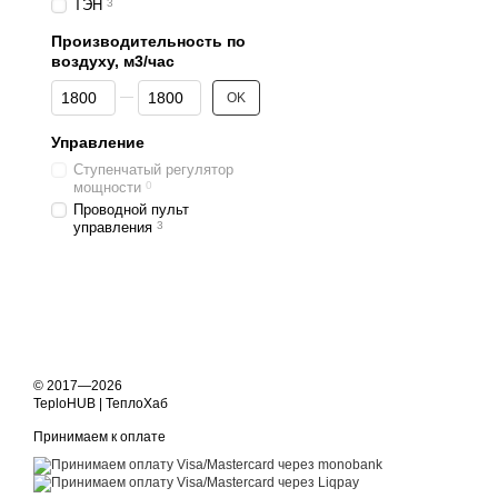
ТЭН
3
Производительность по
воздуху, м3/час
От Производительность по воздуху, м3/час
До Производительность по воздуху, м3/час
OK
Управление
Ступенчатый регулятор
мощности
0
Проводной пульт
управления
3
© 2017—2026
TeploHUB | ТеплоХаб
Принимаем к оплате