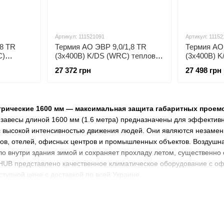
Артикул: 111521091
Артикул: 11152
,8 TR
Термия АО ЭВР 9,0/1,8 TR
Термия АО 
C)
(3х400В) K/DS (WRC) тепловая
(3х400В) 
завеса
завеса
27 372 грн
27 498 грн
трические 1600 мм — максимальная защита габаритных проем
 завесы длиной 1600 мм
(1.6 метра) предназначены для эффективн
 с высокой интенсивностью движения людей. Они являются незам
нов, отелей, офисных центров и промышленных объектов. Воздушна
о внутри здания зимой и сохраняет прохладу летом, существенно 
oHUB представлено качественное климатическое оборудование с оф
ступной цене с доставкой по всей Украине.