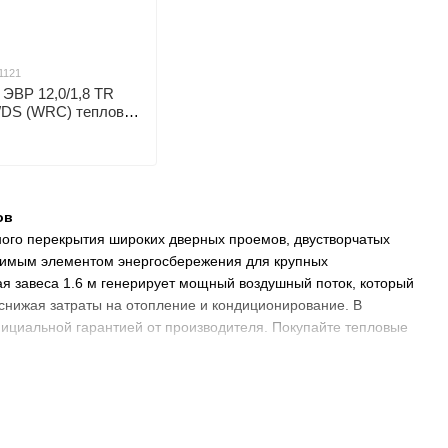
1121
ЭВР 12,0/1,8 TR
K/DS (WRC) тепловая
ов
ого перекрытия широких дверных проемов, двустворчатых
енимым элементом энергосбережения для крупных
я завеса 1.6 м генерирует мощный воздушный поток, который
снижая затраты на отопление и кондиционирование. В
ициальной гарантией от производителя. Покупайте тепловые