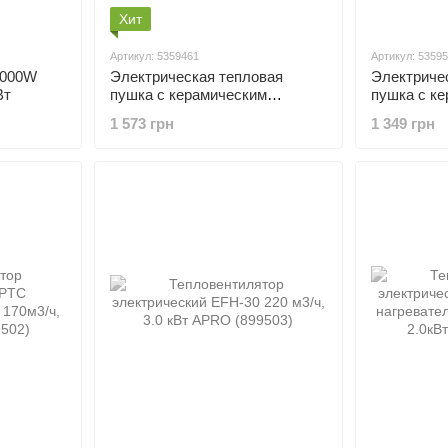
Хит
Артикул: 5359461
Артикул: 5359
3000W
Электрическая тепловая
Электриче
Вт
пушка с керамическим
пушка с к
нагревателем 2.0кВт (металл)
нагревател
1 573 грн
1 349 грн
SIGMA (5359461)
(ударосто
(5359531)