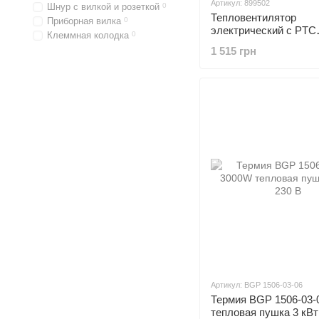
Артикул: 899502
Шнур с вилкой и розеткой
0
Тепловентилятор
Приборная вилка
0
электрический с PTC
Клеммная колодка
0
нагревателем EFH-20 
1 515 грн
2.0кВт APRO (899502
Артикул: BGP 1506-03-06
Термия BGP 1506-03-
тепловая пушка 3 кВт