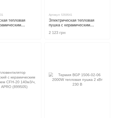
531
Артикул: 5359541
ская тепловая
Электрическая тепловая
ерамическим
пушка с керамическим
ем 2.0кВт
нагревателем 3.0кВт
2 123 грн
йкий пластик) SIGMA
(ударостойкий пластик) SIGMA
(5359541)