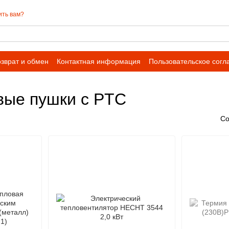
ить вам?
зврат и обмен
Контактная информация
Пользовательское сог
вые пушки с PTC
Со