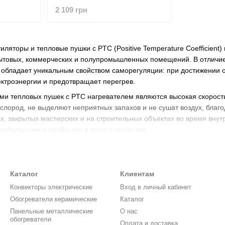
куб.м /ч 230 В HECHT 3543
2 109 грн
иляторы и тепловые пушки с PTC (Positive Temperature Coefficien
ытовых, коммерческих и полупромышленных помещений. В отличие
обладает уникальным свойством саморегуляции: при достижении о
ктроэнергии и предотвращает перегрев.
и тепловых пушек с PTC нагревателем являются высокая скорость 
ислород, не выделяют неприятных запахов и не сушат воздух, благ
х, закрытых мастерских и на строительных объектах во время вну
мобильными и удобными в транспортировке.
loHUB вы найдете широкий ассортимент керамических тепловентиля
. Все модели оснащены встроенными термостатами для точной нас
я. Заказывайте современную отопительную технику с официальной
Каталог
Клиентам
Конвекторы электрические
Вход в личный кабинет
Обогреватели керамические
Каталог
Панельные металлические
О нас
обогреватели
Оплата и доставка