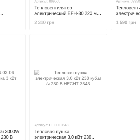
Артикул: 899503
Артикул: 8995
Тепловентилятор
Тепловент
электрический EFH-30 220 м3/
электриче
170м3/ч,
ч, 3.0 кВт APRO (899503)
нагревател
2 310 грн
1 590 грн
)
2.0кВт APR
Артикул: HECHT3543
06 3000W
Тепловая пушка
 230 В
электрическая 3,0 кВт 238