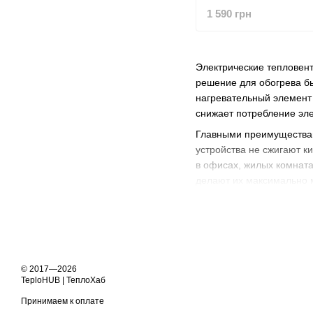
1 590 грн
Электрические тепловент
решение для обогрева б
нагревательный элемент 
снижает потребление эле
Главными преимуществам
устройства не сжигают к
в офисах, жилых комната
делают их максимально 
В интернет-магазине Tep
Термия, APRO и других)
защитой от опрокидывани
Украине!
© 2017—2026
TeploHUB | ТеплоХаб
Принимаем к оплате