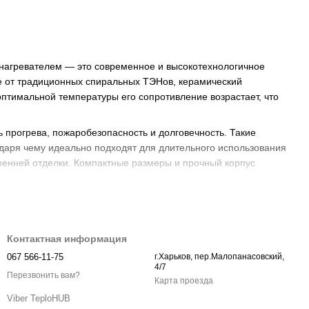
t) нагревателем — это современное и высокотехнологичное
 от традиционных спиральных ТЭНов, керамический
птимальной температуры его сопротивление возрастает, что
прогрева, пожаробезопасность и долговечность. Такие
одаря чему идеально подходят для длительного использования
тренней отделки. Компактные размеры и прочный корпус
торов от надежных производителей (в частности, Sigma,
тройки температуры, несколькими режимами работы и
 гарантией по выгодной цене и быстрой доставкой по всей
Контактная информация
067 566-11-75
г.Харьков, пер.Малопанасовский,
4/7
Перезвонить вам?
Карта проезда
Viber TeploHUB