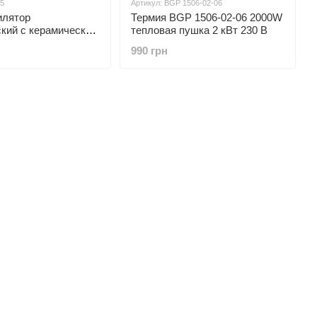
05
Артикул: BGP 1506-02-06
илятор
Термия BGP 1506-02-06 2000W
ский с керамическим
тепловая пушка 2 кВт 230 В
ем СFH-20 140м3/ч,
990 грн
O (899505)