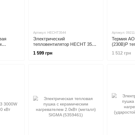
Артикул: HECHT3544
Артикул: 0921
вая
Электрический
Термия АО
м
тепловентилятор HECHT 3544
(230В)Р те
(металл)
2,0 кВт
1 599 грн
1 512 грн