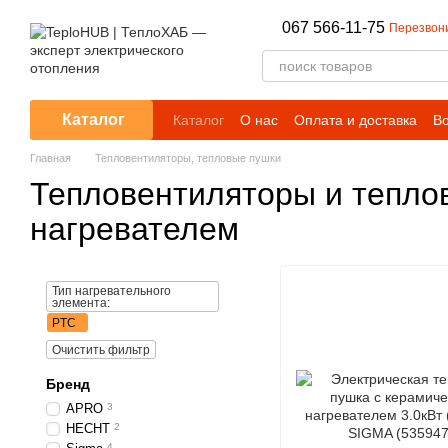
Перейти к основному контенту
067 566-11-75
Перезвон
Каталог
Каталог
О нас
Оплата и доставка
Во
Блог
Главная
Тепловентиляторы, тепловые пушки
Тепловентиляторы и тепло
нагревателем
Тип нагревательного
элемента:
PTC
Очистить фильтр
Бренд
APRO
3
HECHT
2
4