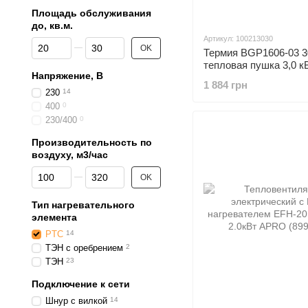
Площадь обслуживания
до, кв.м.
Артикул: 100213030
От Площадь обслуживания до, кв.м.
До Площадь обслуживания до, кв.м.
OK
Термия BGP1606-03 
тепловая пушка 3,0 к
Напряжение, В
1 884 грн
230
14
400
0
230/400
0
Производительность по
воздуху, м3/час
От Производительность по воздуху, м3/час
До Производительность по воздуху, м3/час
OK
Тип нагревательного
элемента
PTC
14
ТЭН с оребрением
2
ТЭН
23
Подключение к сети
Шнур с вилкой
14