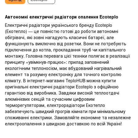
Автономні електричні радіатори опалення Ecoteplo
Електричні радіатори українського бренду Ecoteplo
(Екотепло) — це повністю готові до роботи автономні
обігрівачі, які зовні нагадують класичні батареї, але
функціонують виключно від розетки. Вони не потребують
підключення до котла, прокладання труб чи капітального
монтажу. Головна перевага цієї техніки полягає в реалізації
принципу «увімкнув-працює»: прилад заповнений
екологічним теплоносієм, має вбудований нагрівальний
елемент та розумну електроніку для точного контролю
клімату.
В інтернет-магазині TeploHUB можна купити
оригінальні електричні радіатори Ecoteplo з офіційною
гарантією від виробника. Завдяки високій теплоотдачі
алюмінієвих секцій та сучасним цифровим
терморегуляторам, електрорадіатори Екотепло
забезпечують швидкий прогрів кімнати при мінімальному
споживанні електрики. Замовляйте економне та незалежне
електроопалення з швидкою доставкою по всій Україні!