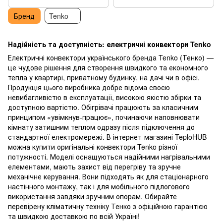
Бренд
Tenko
Надійність та доступність: електричні конвектори Tenko
Електричні конвектори українського бренда Tenko (Тенко) —
це чудове рішення для створення швидкого та економного
тепла у квартирі, приватному будинку, на дачі чи в офісі.
Продукція цього виробника добре відома своєю
невибагливістю в експлуатації, високою якістю збірки та
доступною вартістю. Обігрівачі працюють за класичним
принципом «увімкнув-працює», починаючи наповнювати
кімнату затишним теплом одразу після підключення до
стандартної електромережі.
В інтернет-магазині TeploHUB
можна купити оригінальні конвектори Tenko різної
потужності. Моделі оснащуються надійними нагрівальними
елементами, мають захист від перегріву та зручне
механічне керування. Вони підходять як для стаціонарного
настінного монтажу, так і для мобільного підлогового
використання завдяки зручним опорам. Обирайте
перевірену кліматичну техніку Тенко з офіційною гарантією
та швидкою доставкою по всій Україні!