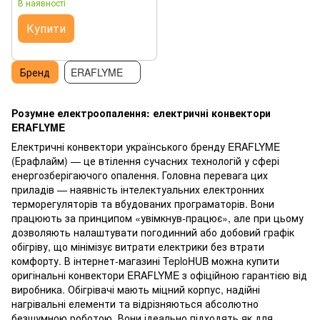
В наявності
Купити
Бренд
ERAFLYME
Розумне електроопалення: електричні конвектори
ERAFLYME
Електричні конвектори українського бренду ERAFLYME
(Ерафлайм) — це втілення сучасних технологій у сфері
енергозберігаючого опалення. Головна перевага цих
приладів — наявність інтелектуальних електронних
терморегуляторів та вбудованих програматорів. Вони
працюють за принципом «увімкнув-працює», але при цьому
дозволяють налаштувати погодинний або добовий графік
обігріву, що мінімізує витрати електрики без втрати
комфорту.
В інтернет-магазині TeploHUB можна купити
оригінальні конвектори ERAFLYME з офіційною гарантією від
виробника. Обігрівачі мають міцний корпус, надійні
нагрівальні елементи та відрізняються абсолютно
безшумною роботою. Вони ідеально підходять як для