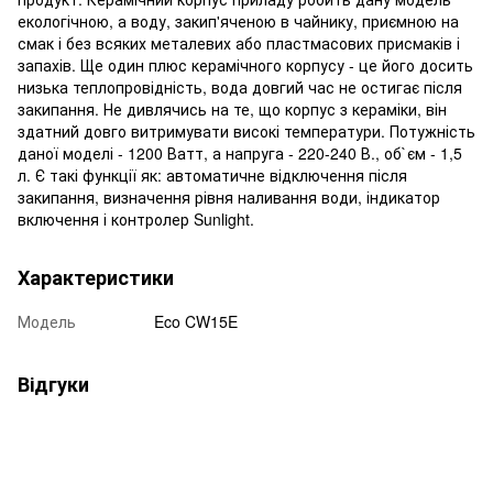
екологічною, а воду, закип'яченою в чайнику, приємною на
смак і без всяких металевих або пластмасових присмаків і
запахів. Ще один плюс керамічного корпусу - це його досить
низька теплопровідність, вода довгий час не остигає після
закипання. Не дивлячись на те, що корпус з кераміки, він
здатний довго витримувати високі температури. Потужність
даної моделі - 1200 Ватт, а напруга - 220-240 В., об`єм - 1,5
л. Є такі функції як: автоматичне відключення після
закипання, визначення рівня наливання води, індикатор
включення і контролер Sunlight.
Характеристики
Модель
Eco CW15E
Відгуки