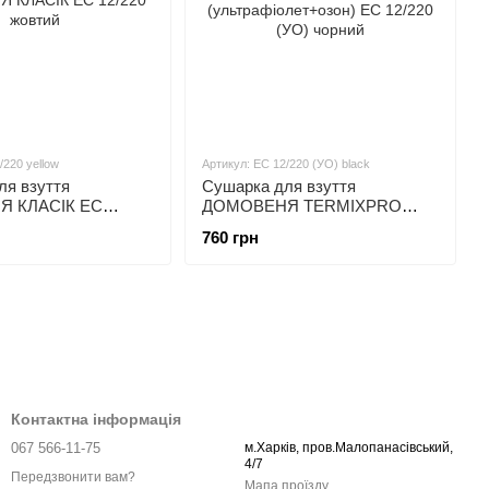
/220 yellow
Артикул: ЕС 12/220 (УО) black
ля взуття
Сушарка для взуття
 КЛАСІК EС
ДОМОВЕНЯ TERMIXPRO
тий
(ультрафіолет+озон) ЕС 12/220
760 грн
(УО) чорний
Контактна інформація
067 566-11-75
м.Харків, пров.Малопанасівський,
4/7
Передзвонити вам?
Мапа проїзду