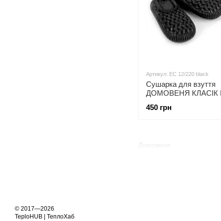
Артикул: EC 12/220 black
Сушарка для взуття
ДОМОВЕНЯ КЛАСІК 
12/220 чорний
450 грн
Домовеня
© 2017—2026
TeploHUB | ТеплоХаб