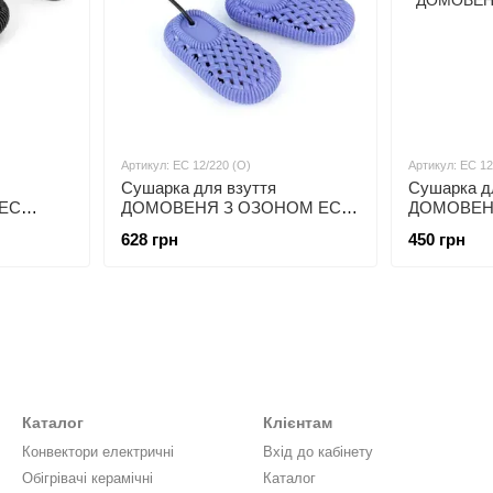
Артикул: ЕС 12/220 (О)
Артикул: EC 12
Сушарка для взуття
Сушарка д
EС
ДОМОВЕНЯ З ОЗОНОМ EС
ДОМОВЕНЯ
12/220 (О) фіолетовий
12/220 жов
628 грн
450 грн
Каталог
Клієнтам
Конвектори електричні
Вхід до кабінету
Обігрівачі керамічні
Каталог