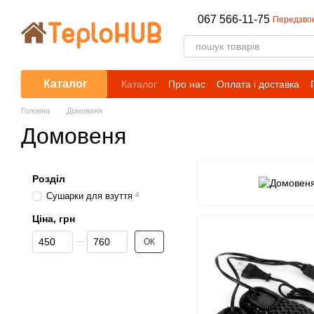
Перейти до основного контенту
067 566-11-75
Передзво
Каталог
Каталог
Про нас
Оплата і доставка
Головна
Домовеня
Домовеня
Розділ
Сушарки для взуття
4
Ціна, грн
Від Ціна, грн
До Ціна, грн
ОК