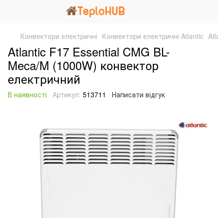
Конвектори електричні
Конвектори електричні Atlantic
At
Atlantic F17 Essential CMG BL-
Meca/M (1000W) конвектор
електричний
В наявності
Артикул:
513711
Написати відгук