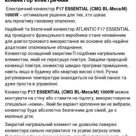
Електричний конвектор
F17 ESSENTIAL (CMG BL-Meca/М)
1000W
– оптимальне рішення для тих, хто шукає
альтернативу газовому опаленню.
Надійний та безпечний конвектор ATLANTIC F17 ESSENTIAL
від провідного французького виробника стане незамінним
для довгострокового використання як основне або надійне
додаткове опалювальне обладнання.
Конвектор оснащений закритим П-подібним нагрівальним
елементом, який не пересушує повітря. Завдяки природній
конвекції повітря, конвектор швидко прогріває приміщення,
навіть якщо в будинку або квартирі високі стелі. Ручка
регулювання температури знаходиться на бічній панелі та
дуже проста в управлінні.
Конвектор
F17 ESSENTIAL (CMG BL-Meca/М) 1000W
можна
монтувати на стіну або ставити на підлогу, використовуючи
спеціальні «ніжки». Який би варіант кріплення ви не вибрали,
конвектор буде абсолютно безпечним для сімей, де є
маленькі діти.
Закритий нагрівальний елемент не дозволяє поверхні
конвектора сильно нагріватися та усуває загрозу опіків.