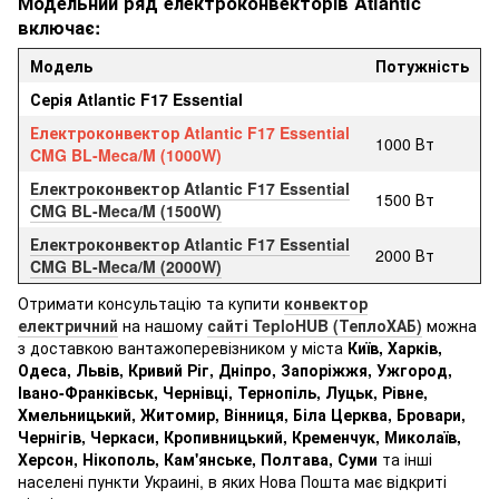
Модельний ряд електроконвекторів Atlantic
включає:
Модель
Потужність
Серія Atlantic F17 Essential
Електроконвектор Atlantic F17 Essential
1000 Вт
CMG BL-Meca/M (1000W)
Електроконвектор Atlantic F17 Essential
1500 Вт
CMG BL-Meca/M (1500W)
Електроконвектор Atlantic F17 Essential
2000 Вт
CMG BL-Meca/M (2000W)
Отримати консультацію та купити
конвектор
електричний
на нашому
сайті TeploHUB (ТеплоХАБ)
можна
з доставкою вантажоперевізником у міста
Київ, Харків,
Одеса, Львів, Кривий Ріг, Дніпро, Запоріжжя, Ужгород,
Івано-Франківськ, Чернівці, Тернопіль, Луцьк, Рівне,
Хмельницький, Житомир, Вінниця, Біла Церква, Бровари,
Чернігів, Черкаси, Кропивницький, Кременчук, Миколаїв,
Херсон, Нікополь, Кам'янське, Полтава, Суми
та інші
населені пункти Украині, в яких Нова Пошта має відкриті