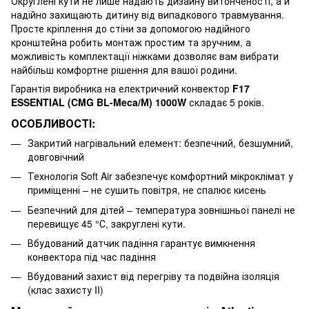
Округлені кути не лише надають дизайну витонченості, а й
надійно захищають дитину від випадкового травмування.
Просте кріплення до стіни за допомогою надійного
кронштейна робить монтаж простим та зручним, а
можливість комплектації ніжками дозволяє вам вибрати
найбільш комфортне рішення для вашої родини.
Гарантія виробника на електричний конвектор
F17
ESSENTIAL (CMG BL-Meca/М) 1000W
складає 5 років.
ОСОБЛИВОСТІ:
Закритий нагрівальний елемент: безпечний, безшумний,
довговічний
Технологія Soft Air забезпечує комфортний мікроклімат у
приміщенні – не сушить повітря, не спалює кисень
Безпечний для дітей – температура зовнішньої панелі не
перевищує 45 °С, закруглені кути.
Вбудований датчик падіння гарантує вимкнення
конвектора під час падіння
Вбудований захист від перегріву та подвійна ізоляція
(клас захисту II)